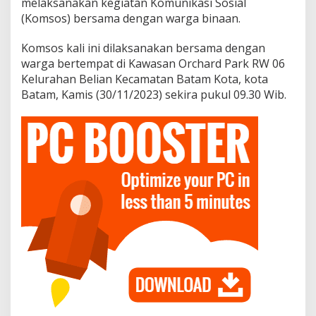
melaksanakan kegiatan Komunikasi Sosial
n
(Komsos) bersama dengan warga binaan.
R
u
t
Komsos kali ini dilaksanakan bersama dengan
i
warga bertempat di Kawasan Orchard Park RW 06
n
Kelurahan Belian Kecamatan Batam Kota, kota
L
Batam, Kamis (30/11/2023) sekira pukul 09.30 Wib.
a
k
s
a
n
a
k
a
n
K
o
m
s
o
s
B
e
r