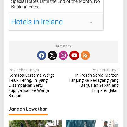
Ikuti Kami
N
Pos sebelumnya
Pos berikutnya
Komsos Bersama Warga
Ini Pesan Serda Marzen
a
Teluk Tering, Ini yang
Tanjung ke Pedagang yang
v
Disampaikan Sertu
Berjualan Sepanjang
Supriyansah ke Warga
Emperen Jalan
i
Binaan
g
Jangan Lewatkan
a
s
i