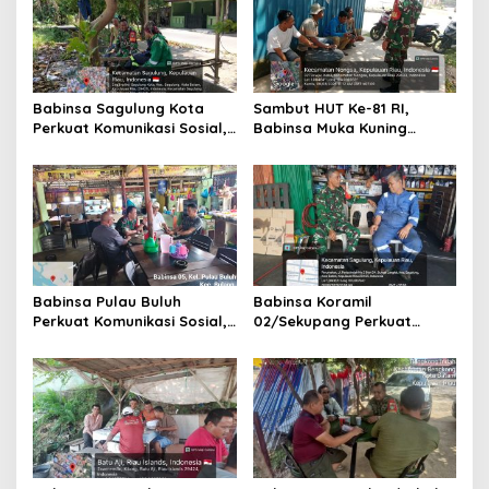
p
o
s
Babinsa Sagulung Kota
Sambut HUT Ke-81 RI,
Perkuat Komunikasi Sosial,
Babinsa Muka Kuning
Ingatkan Keselamatan
Perkuat Silaturahmi dan
Kerja dan Pengawasan
Semangat Gotong Royong
Pembangunan Koperasi
Bersama Warga
Merah Putih
Babinsa Pulau Buluh
Babinsa Koramil
Perkuat Komunikasi Sosial,
02/Sekupang Perkuat
Ingatkan Keselamatan
Kesadaran Keselamatan
Kerja Penambang dan
Kerja dan Ketertiban
Pentingnya Menjaga
Lingkungan Lewat Komsos
Keamanan Lingkungan
di Sungai Langkai