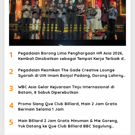
1
Pegadaian Borong Lima Penghargaan HR Asia 2026,
Kembali Dinobatkan sebagai Tempat Kerja Terbaik di
Asia
2
Pegadaian Resmikan The Gade Creative Lounge
Syariah di UIN Imam Bonjol Padang, Dorong Lahirnya
Generasi Inovatif Ekonomi Syariah
3
WBC Asia Gelar Kejuaraan Tinju Internasional di
Batam, 8 Sabuk Diperebutkan
4
Promo Siang Que Club Billiard, Main 2 Jam Gratis
Bermain Selama 1 Jam
5
Main Billiard 2 Jam Gratis Minuman & Mie Goreng,
Yuk Datang ke Que Club Billiard BBC Sagulung…