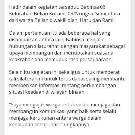
s
Hadir dalam kegiatan tersebut, Babinsa 06
a
Kelurahan Belian Koramil 03/Nongsa. Sementara
m
a
dari warga Belian diwakili oleh, Haru dan Ramli.
W
a
Dalam pertemuan itu ada beberapa hal yang
r
disampaikan antara lain, Babinsa menjalin
g
hubungan silaturahmi dengan masyarakat sebagai
a
B
upaya membangun dan menciptakan suasana
i
keakraban dan memupuk rasa persaudaraan.
n
a
Selain itu kegiatan ini sekaligus untuk memperat
a
tali silaturahmi untuk terus dapat saling membantu
n
memberikan informasi tentang perkembangan
situasi keadaan di wilayah binaan.
“Saya mengajak warga untuk selalu menjaga dan
membangun komunikasi yang baik serta selalu
menjaga kerukunan antara warga dalam
kehidupan sehari-hari,” ungkapnya.