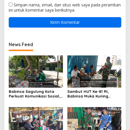
Simpan nama, email, dan situs web saya pada peramban
ini untuk komentar saya berikutnya.
News Feed
Babinsa Sagulung Kota
Sambut HUT Ke-81 RI,
Perkuat Komunikasi Sosial,
Babinsa Muka Kuning
Ingatkan Keselamatan
Perkuat Silaturahmi dan
Kerja dan Pengawasan
Semangat Gotong Royong
Pembangunan Koperasi
Bersama Warga
Merah Putih