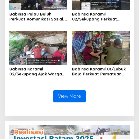
Babinsa Pulau Buluh
Babinsa Koramil
Perkuat Komunikasi Sosial,
02/Sekupang Perkuat
Ingatkan Keselamatan
Kesadaran Keselamatan
Kerja Penambang dan
Kerja dan Ketertiban
Pentingnya Menjaga
Lingkungan Lewat Komsos
Keamanan Lingkungan
di Sungai Langkai
Babinsa Koramil
Babinsa Koramil 01/Lubuk
02/Sekupang Ajak Warga
Baja Perkuat Persatuan
Kibing Kibarkan Merah Putih
Warga Lewat Komsos, Ajak
dan Waspadai Bahaya
Jaga Keamanan dan
Kebakaran di Musim
Semarakkan Bulan
Kemarau
Kemerdekaan
View More