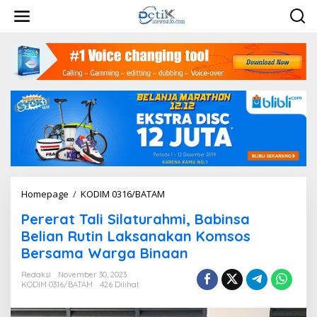
L
e
w
a
t
i
k
e
k
o
n
t
e
n
Homepage
/
KODIM 0316/BATAM
P
e
Pererat Tali Silaturahmi, Babinsa
r
e
Belian Rutin Laksanakan Komsos
r
Bersama Warga Binaan
a
t
Redaksi
November 30, 2023
T
KODIM 0316/BATAM
426 Dilihat
a
l