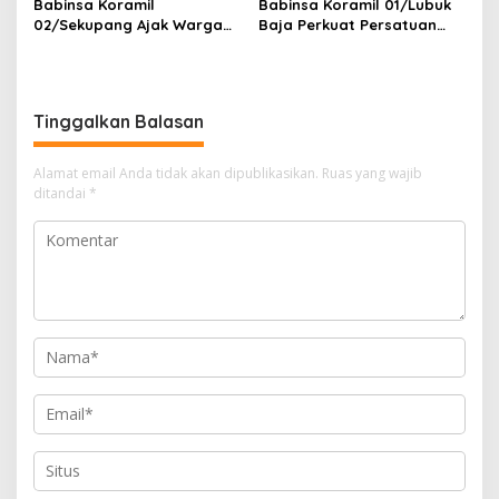
Babinsa Koramil
Babinsa Koramil 01/Lubuk
02/Sekupang Ajak Warga
Baja Perkuat Persatuan
Kibing Kibarkan Merah Putih
Warga Lewat Komsos, Ajak
dan Waspadai Bahaya
Jaga Keamanan dan
Kebakaran di Musim
Semarakkan Bulan
Kemarau
Kemerdekaan
Tinggalkan Balasan
Alamat email Anda tidak akan dipublikasikan.
Ruas yang wajib
ditandai
*