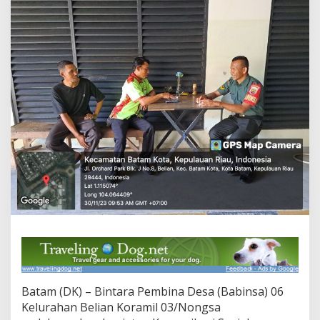
i
S
i
l
a
t
u
r
a
h
m
i
,
B
a
b
i
n
s
a
B
e
l
Batam (DK) – Bintara Pembina Desa (Babinsa) 06
i
Kelurahan Belian Koramil 03/Nongsa
a