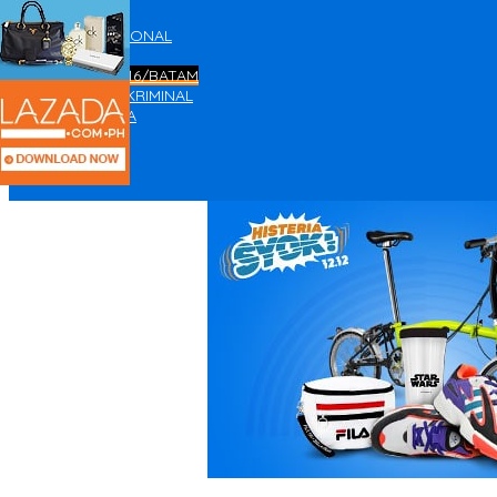
NASIONAL
INTERNASIONAL
TNI-POLRI
KODIM 0316/BATAM
HUKUM – KRIMINAL
OLAHRAGA
HOLIDAY
INDEX
RELIGIUS