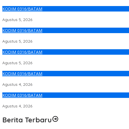
KODIM 0316/BATAM
Babinsa Koramil 02/Sekupang Perkuat Kesadaran Keselamatan Ke
Agustus 5, 2026
KODIM 0316/BATAM
Babinsa Koramil 02/Sekupang Ajak Warga Kibing Kibarkan Mera
Agustus 5, 2026
KODIM 0316/BATAM
Babinsa Koramil 01/Lubuk Baja Perkuat Persatuan Warga Lewa
Agustus 5, 2026
KODIM 0316/BATAM
Babinsa Koramil 03/Nongsa Dorong Pedagang Jaga Kualitas Ma
Agustus 4, 2026
KODIM 0316/BATAM
Babinsa Koramil 05 Belakang Padang Ajak Warga Perkuat Keam
Agustus 4, 2026
Berita Terbaru