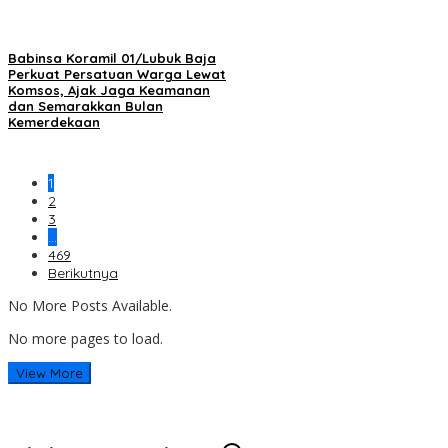
Babinsa Koramil 01/Lubuk Baja
Perkuat Persatuan Warga Lewat
Komsos, Ajak Jaga Keamanan
dan Semarakkan Bulan
Kemerdekaan
1
2
3
…
469
Berikutnya
No More Posts Available.
No more pages to load.
View More