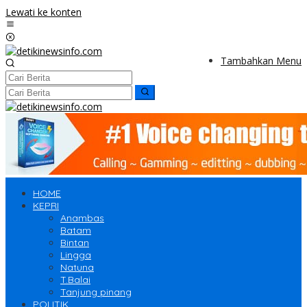
Lewati ke konten
Tambahkan Menu
HOME
KEPRI
Anambas
Batam
Bintan
Lingga
Natuna
T.Balai
Tanjung pinang
POLITIK