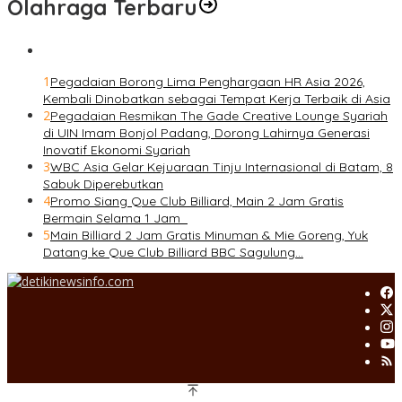
Olahraga Terbaru
1
Pegadaian Borong Lima Penghargaan HR Asia 2026,
Kembali Dinobatkan sebagai Tempat Kerja Terbaik di Asia
2
Pegadaian Resmikan The Gade Creative Lounge Syariah
di UIN Imam Bonjol Padang, Dorong Lahirnya Generasi
Inovatif Ekonomi Syariah
3
WBC Asia Gelar Kejuaraan Tinju Internasional di Batam, 8
Sabuk Diperebutkan
4
Promo Siang Que Club Billiard, Main 2 Jam Gratis
Bermain Selama 1 Jam
5
Main Billiard 2 Jam Gratis Minuman & Mie Goreng, Yuk
Datang ke Que Club Billiard BBC Sagulung…
Copyright@detikinewsinfo.com