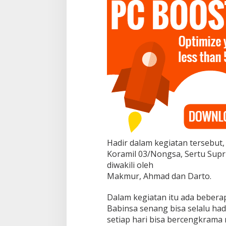
g
,
I
n
i
y
a
n
g
D
i
s
a
m
p
Hadir dalam kegiatan tersebut,
a
i
Koramil 03/Nongsa, Sertu Supr
k
diwakili oleh
a
Makmur, Ahmad dan Darto.
n
S
Dalam kegiatan itu ada beberap
e
r
Babinsa senang bisa selalu ha
t
setiap hari bisa bercengkrama
u