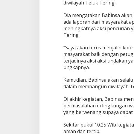
diwilayah Teluk Tering..
S
u
Dia mengatakan Babinsa akan 
p
r
ada laporan dari masyarakat ap
i
meningkatnya aksi pencurian ya
y
Tering.
a
n
“Saya akan terus menjalin koor
s
a
masyarakat baik dengan petug
h
terjadinya aksi aksi tindakan 
k
ungkapnya.
e
W
Kemudian, Babinsa akan selal
a
r
dalam membangun diwilayah Te
g
a
Di akhir kegiatan, Babinsa me
B
permasalahan di lingkungan wa
i
yang berwenang supaya dapat 
n
a
a
Sekitar pukul 10.25 Wib kegia
n
aman dan tertib.