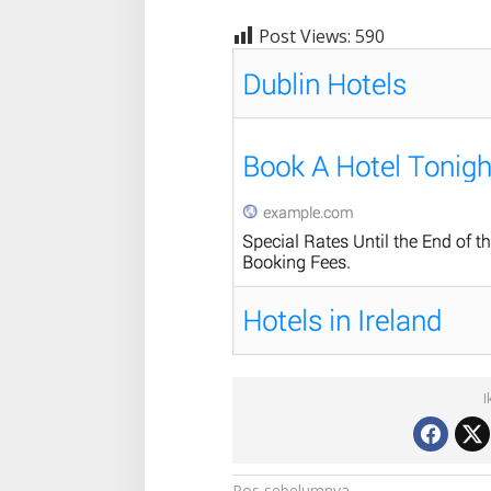
Post Views:
590
I
Pos sebelumnya