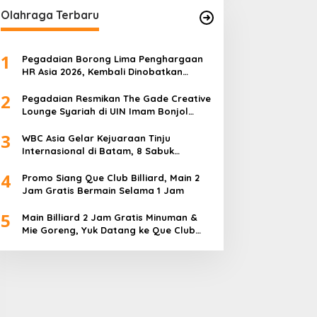
Olahraga Terbaru
1
Pegadaian Borong Lima Penghargaan
HR Asia 2026, Kembali Dinobatkan
sebagai Tempat Kerja Terbaik di Asia
2
Pegadaian Resmikan The Gade Creative
Lounge Syariah di UIN Imam Bonjol
Padang, Dorong Lahirnya Generasi
3
Inovatif Ekonomi Syariah
WBC Asia Gelar Kejuaraan Tinju
Internasional di Batam, 8 Sabuk
Diperebutkan
4
Promo Siang Que Club Billiard, Main 2
Jam Gratis Bermain Selama 1 Jam
5
Main Billiard 2 Jam Gratis Minuman &
Mie Goreng, Yuk Datang ke Que Club
Billiard BBC Sagulung…