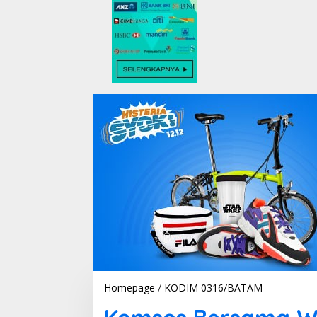
Homepage
/
KODIM 0316/BATAM
K
o
m