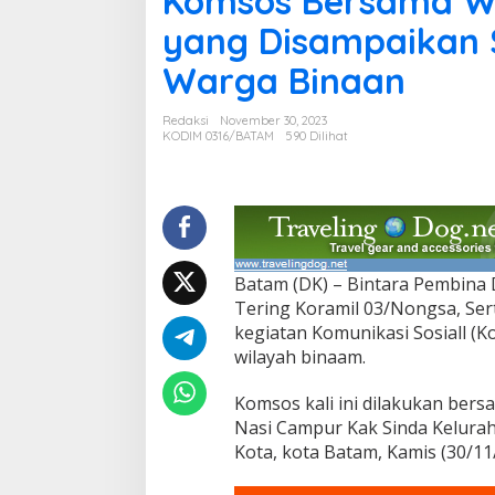
Komsos Bersama War
s
yang Disampaikan 
o
s
Warga Binaan
B
e
r
Redaksi
November 30, 2023
s
KODIM 0316/BATAM
590 Dilihat
a
m
a
W
a
r
g
Batam (DK) – Bintara Pembina 
a
Tering Koramil 03/Nongsa, Se
T
kegiatan Komunikasi Sosiall (
e
l
wilayah binaam.
u
k
Komsos kali ini dilakukan ber
T
Nasi Campur Kak Sinda Kelura
e
Kota, kota Batam, Kamis (30/11/
r
i
n