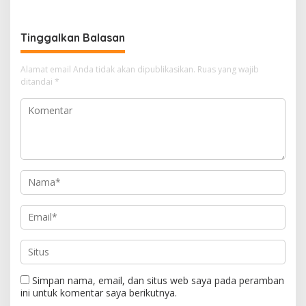
Baru
Pelabuhan Sekupang
Tinggalkan Balasan
Alamat email Anda tidak akan dipublikasikan.
Ruas yang wajib
ditandai
*
Simpan nama, email, dan situs web saya pada peramban
ini untuk komentar saya berikutnya.