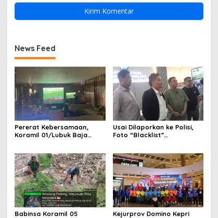
News Feed
Pererat Kebersamaan,
Usai Dilaporkan ke Polisi,
Koramil 01/Lubuk Baja
Foto “Blacklist”
Kodim 0316/Batam Gelar
Pengunjung Mendadak
Nobar Piala Dunia 2026
Dicabut dari Sejumlah THM
Bersama Masyarakat
di Batam
Babinsa Koramil 05
Kejurprov Domino Kepri