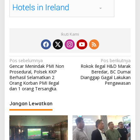
Ikuti Kami
N
Pos sebelumnya
Pos berikutnya
Gencar Menindak PMI Non
Rokok Ilegal H&D Marak
a
Prosedural, Polsek KKP
Beredar, BC Dumai
v
Berhasil Selamatkan 2
Dianggap Gagal Lakukan
Orang Korban PMI Ilegal
Pengawasan
i
dan 1 orang Tersangka.
g
Jangan Lewatkan
a
s
i
p