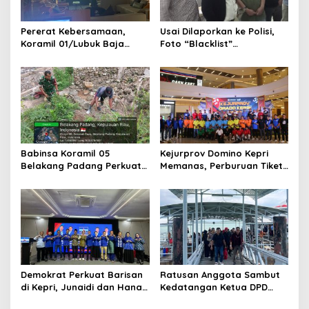
o
s
Pererat Kebersamaan,
Usai Dilaporkan ke Polisi,
Koramil 01/Lubuk Baja
Foto “Blacklist”
Kodim 0316/Batam Gelar
Pengunjung Mendadak
Nobar Piala Dunia 2026
Dicabut dari Sejumlah THM
Bersama Masyarakat
di Batam
Babinsa Koramil 05
Kejurprov Domino Kepri
Belakang Padang Perkuat
Memanas, Perburuan Tiket
Komsos Bersama Warga
Nasional Dimulai
Sekanak Raya, Tekankan
Keamanan dan Kepedulian
Lingkungan
Demokrat Perkuat Barisan
Ratusan Anggota Sambut
di Kepri, Junaidi dan Hanafi
Kedatangan Ketua DPD
Sihite Resmi Jadi Kader
GRIB Jaya Kepri di