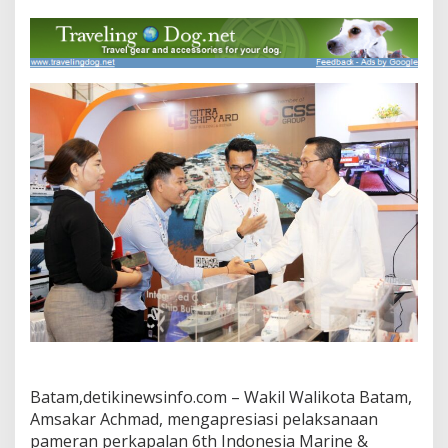
d
P
a
m
e
r
a
n
E
x
p
o
I
M
O
X
2
0
2
3
,
A
Batam,detikinewsinfo.com – Wakil Walikota Batam,
m
Amsakar Achmad, mengapresiasi pelaksanaan
s
a
pameran perkapalan 6th Indonesia Marine &