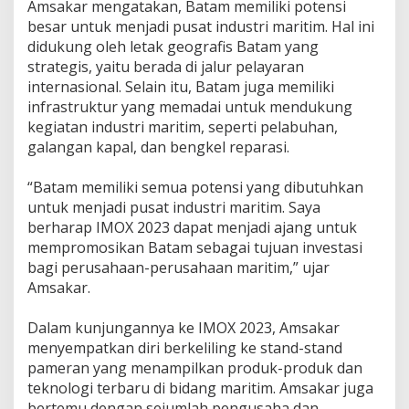
Amsakar mengatakan, Batam memiliki potensi
d
besar untuk menjadi pusat industri maritim. Hal ini
u
s
didukung oleh letak geografis Batam yang
t
strategis, yaitu berada di jalur pelayaran
r
internasional. Selain itu, Batam juga memiliki
i
infrastruktur yang memadai untuk mendukung
M
a
kegiatan industri maritim, seperti pelabuhan,
r
galangan kapal, dan bengkel reparasi.
i
t
“Batam memiliki semua potensi yang dibutuhkan
i
untuk menjadi pusat industri maritim. Saya
m
d
berharap IMOX 2023 dapat menjadi ajang untuk
i
mempromosikan Batam sebagai tujuan investasi
B
bagi perusahaan-perusahaan maritim,” ujar
a
Amsakar.
t
a
m
Dalam kunjungannya ke IMOX 2023, Amsakar
menyempatkan diri berkeliling ke stand-stand
pameran yang menampilkan produk-produk dan
teknologi terbaru di bidang maritim. Amsakar juga
bertemu dengan sejumlah pengusaha dan