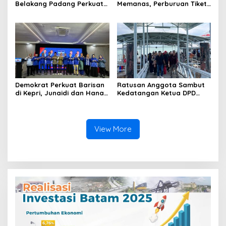
Belakang Padang Perkuat
Memanas, Perburuan Tiket
Komsos Bersama Warga
Nasional Dimulai
Sekanak Raya, Tekankan
Keamanan dan Kepedulian
Lingkungan
Demokrat Perkuat Barisan
Ratusan Anggota Sambut
di Kepri, Junaidi dan Hanafi
Kedatangan Ketua DPD
Sihite Resmi Jadi Kader
GRIB Jaya Kepri di
Baru
Pelabuhan Sekupang
View More