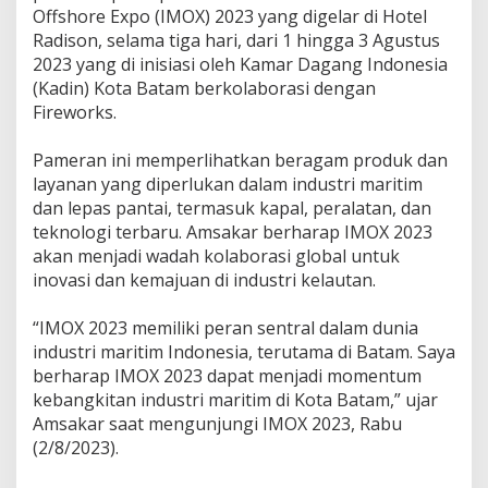
k
Offshore Expo (IMOX) 2023 yang digelar di Hotel
a
Radison, selama tiga hari, dari 1 hingga 3 Agustus
r
2023 yang di inisiasi oleh Kamar Dagang Indonesia
:
(Kadin) Kota Batam berkolaborasi dengan
M
o
Fireworks.
m
e
Pameran ini memperlihatkan beragam produk dan
n
layanan yang diperlukan dalam industri maritim
t
u
dan lepas pantai, termasuk kapal, peralatan, dan
m
teknologi terbaru. Amsakar berharap IMOX 2023
K
akan menjadi wadah kolaborasi global untuk
e
inovasi dan kemajuan di industri kelautan.
b
a
n
“IMOX 2023 memiliki peran sentral dalam dunia
g
industri maritim Indonesia, terutama di Batam. Saya
k
berharap IMOX 2023 dapat menjadi momentum
i
kebangkitan industri maritim di Kota Batam,” ujar
t
a
Amsakar saat mengunjungi IMOX 2023, Rabu
n
(2/8/2023).
I
n