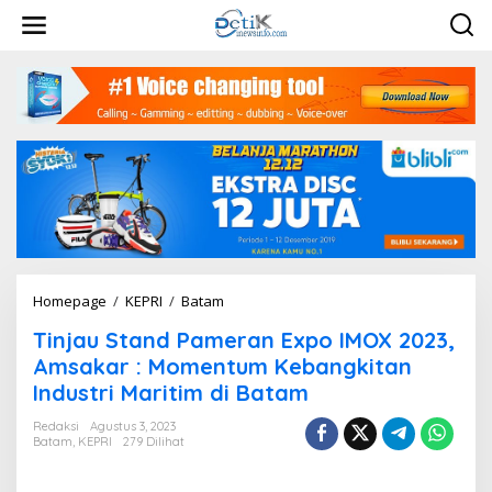
L
e
w
a
t
i
k
e
k
o
n
t
e
n
Homepage
/
KEPRI
/
Batam
T
i
Tinjau Stand Pameran Expo IMOX 2023,
n
j
Amsakar : Momentum Kebangkitan
a
Industri Maritim di Batam
u
S
Redaksi
Agustus 3, 2023
t
Batam
,
KEPRI
279 Dilihat
a
n