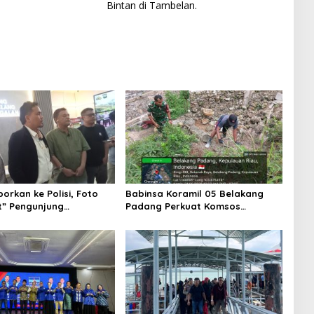
Bintan di Tambelan.
porkan ke Polisi, Foto
Babinsa Koramil 05 Belakang
st” Pengunjung
Padang Perkuat Komsos
 Dicabut dari Sejumlah
Bersama Warga Sekanak Raya,
Batam
Tekankan Keamanan dan
Kepedulian Lingkungan