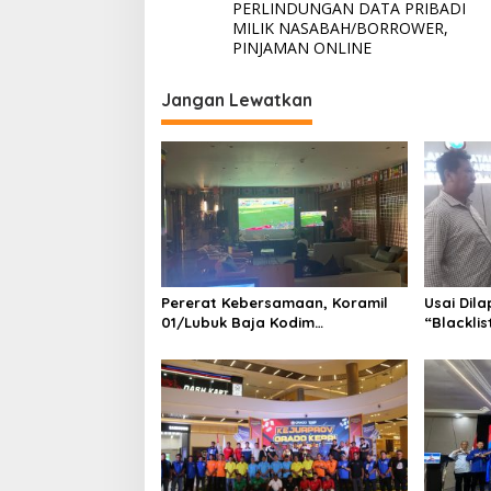
v
PERLINDUNGAN DATA PRIBADI
MILIK NASABAH/BORROWER,
i
PINJAMAN ONLINE
g
Jangan Lewatkan
a
s
i
p
o
s
Pererat Kebersamaan, Koramil
Usai Dila
01/Lubuk Baja Kodim
“Blackli
0316/Batam Gelar Nobar Piala
Mendadak
Dunia 2026 Bersama Masyarakat
THM di 