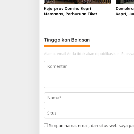
Kejurprov Domino Kepri
Demokrat
Memanas, Perburuan Tiket
Kepri, Ju
Nasional Dimulai
Resmi Ja
Tinggalkan Balasan
Alamat email Anda tidak akan dipublikasikan.
Ruas ya
Simpan nama, email, dan situs web saya pa