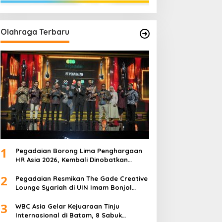
Olahraga Terbaru
1
Pegadaian Borong Lima Penghargaan
HR Asia 2026, Kembali Dinobatkan
sebagai Tempat Kerja Terbaik di Asia
2
Pegadaian Resmikan The Gade Creative
Lounge Syariah di UIN Imam Bonjol
Padang, Dorong Lahirnya Generasi
3
Inovatif Ekonomi Syariah
WBC Asia Gelar Kejuaraan Tinju
Internasional di Batam, 8 Sabuk