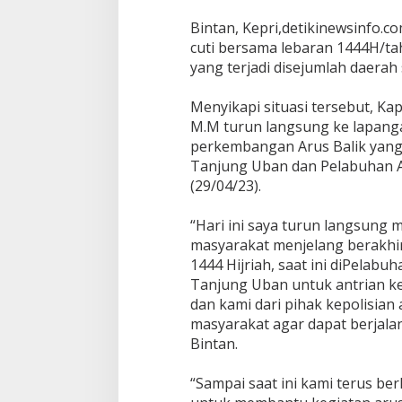
a
b
Bintan, Kepri,detikinewsinfo.
u
cuti bersama lebaran 1444H/t
h
yang terjadi disejumlah daerah
a
n
K
Menyikapi situasi tersebut, Kap
a
M.M turun langsung ke lapang
p
perkembangan Arus Balik yang 
o
Tanjung Uban dan Pelabuhan 
l
r
(29/04/23).
e
s
“Hari ini saya turun langsung
B
masyarakat menjelang berakhirn
i
1444 Hijriah, saat ini diPelab
n
t
Tanjung Uban untuk antrian k
a
dan kami dari pihak kepolisian
n
masyarakat agar dapat berjalan
Bintan.
“Sampai saat ini kami terus ber