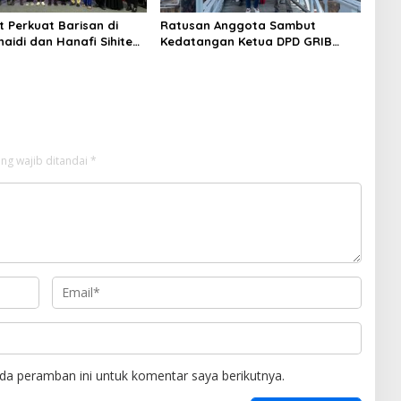
 Perkuat Barisan di
Ratusan Anggota Sambut
naidi dan Hanafi Sihite
Kedatangan Ketua DPD GRIB
di Kader Baru
Jaya Kepri di Pelabuhan
Sekupang
ng wajib ditandai
*
da peramban ini untuk komentar saya berikutnya.