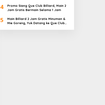
Diperebutkan
4
Promo Siang Que Club Billiard, Main 2
Jam Gratis Bermain Selama 1 Jam
5
Main Billiard 2 Jam Gratis Minuman &
Mie Goreng, Yuk Datang ke Que Club
Billiard BBC Sagulung…