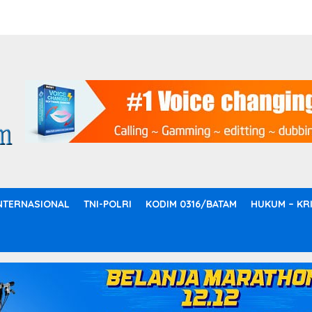
NTERNASIONAL
TNI-POLRI
KODIM 0316/BATAM
HUKUM – KR