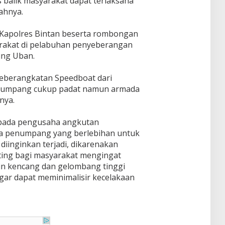
balik masyarakat dapat terlaksana
ahnya.
 Kapolres Bintan beserta rombongan
arakat di pelabuhan penyeberangan
ung Uban.
eberangkatan Speedboat dari
umpang cukup padat namun armada
nya.
pada pengusaha angkutan
a penumpang yang berlebihan untuk
diinginkan terjadi, dikarenakan
ting bagi masyarakat mengingat
gin kencang dan gelombang tinggi
agar dapat meminimalisir kecelakaan