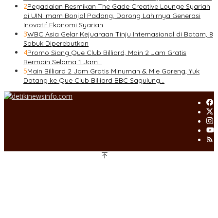
2
Pegadaian Resmikan The Gade Creative Lounge Syariah
di UIN Imam Bonjol Padang, Dorong Lahirnya Generasi
Inovatif Ekonomi Syariah
3
WBC Asia Gelar Kejuaraan Tinju Internasional di Batam, 8
Sabuk Diperebutkan
4
Promo Siang Que Club Billiard, Main 2 Jam Gratis
Bermain Selama 1 Jam
5
Main Billiard 2 Jam Gratis Minuman & Mie Goreng, Yuk
Datang ke Que Club Billiard BBC Sagulung…
Copyright@detikinewsinfo.com