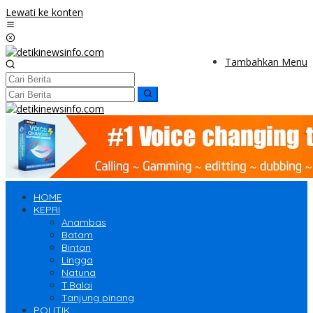
Lewati ke konten
Tambahkan Menu
HOME
KEPRI
Anambas
Batam
Bintan
Lingga
Natuna
T.Balai
Tanjung pinang
POLITIK