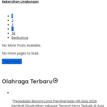
Kebersihan Lingkungan
1
2
3
…
38
Berikutnya
No More Posts Available.
No more pages to load.
View More
Olahraga Terbaru
1
Pegadaian Borong Lima Penghargaan HR Asia 2026,
Kembali Dinobatkan sebagai Tempat Kerja Terbaik di Asia