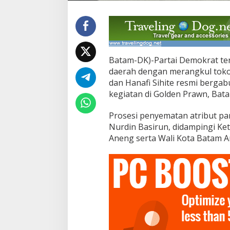
a
n
H
a
n
a
f
Batam-DK)-Partai Demokrat ter
i
daerah dengan merangkul tokoh
S
dan Hanafi Sihite resmi berga
i
kegiatan di Golden Prawn, Bata
h
i
t
Prosesi penyematan atribut pa
e
Nurdin Basirun, didampingi K
R
Aneng serta Wali Kota Batam 
e
s
m
i
J
a
d
i
K
a