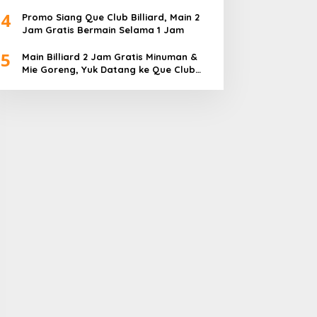
Diperebutkan
4
Promo Siang Que Club Billiard, Main 2
Jam Gratis Bermain Selama 1 Jam
5
Main Billiard 2 Jam Gratis Minuman &
Mie Goreng, Yuk Datang ke Que Club
Billiard BBC Sagulung…