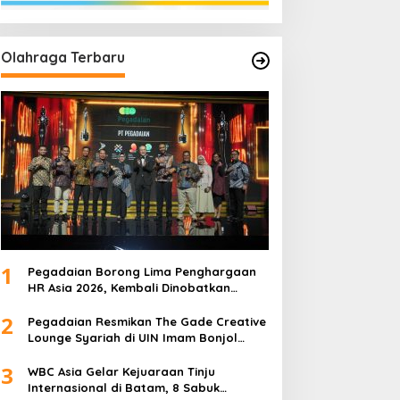
Olahraga Terbaru
1
Pegadaian Borong Lima Penghargaan
HR Asia 2026, Kembali Dinobatkan
sebagai Tempat Kerja Terbaik di Asia
2
Pegadaian Resmikan The Gade Creative
Lounge Syariah di UIN Imam Bonjol
Padang, Dorong Lahirnya Generasi
3
Inovatif Ekonomi Syariah
WBC Asia Gelar Kejuaraan Tinju
Internasional di Batam, 8 Sabuk