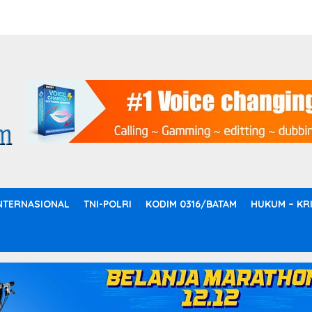
NTERNASIONAL
TNI-POLRI
KODIM 0316/BATAM
HUKUM – KR