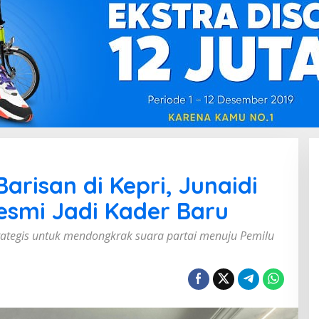
risan di Kepri, Junaidi
Resmi Jadi Kader Baru
trategis untuk mendongkrak suara partai menuju Pemilu