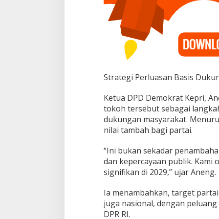
d
e
r
B
a
r
u
Strategi Perluasan Basis Duku
Ketua DPD Demokrat Kepri, A
tokoh tersebut sebagai langka
dukungan masyarakat. Menurut
nilai tambah bagi partai.
“Ini bukan sekadar penambahan
dan kepercayaan publik. Kami o
signifikan di 2029,” ujar Aneng.
Ia menambahkan, target partai t
juga nasional, dengan peluang
DPR RI.