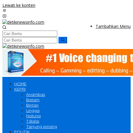
Lewati ke konten
Tambahkan Menu
HOME
KEPRI
Anambas
Batam
Bintan
Lingga
Natuna
T.Balai
Tanjung pinang
POLITIK