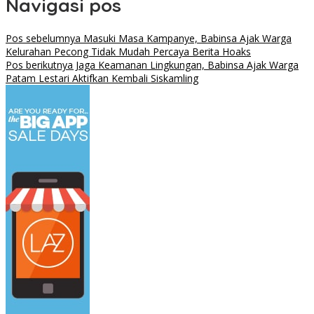
Navigasi pos
Pos sebelumnya
Masuki Masa Kampanye, Babinsa Ajak Warga
Kelurahan Pecong Tidak Mudah Percaya Berita Hoaks
Pos berikutnya
Jaga Keamanan Lingkungan, Babinsa Ajak Warga
Patam Lestari Aktifkan Kembali Siskamling