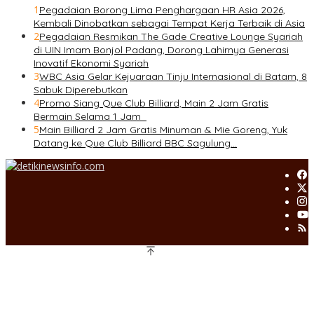
1
Pegadaian Borong Lima Penghargaan HR Asia 2026,
Kembali Dinobatkan sebagai Tempat Kerja Terbaik di Asia
2
Pegadaian Resmikan The Gade Creative Lounge Syariah
di UIN Imam Bonjol Padang, Dorong Lahirnya Generasi
Inovatif Ekonomi Syariah
3
WBC Asia Gelar Kejuaraan Tinju Internasional di Batam, 8
Sabuk Diperebutkan
4
Promo Siang Que Club Billiard, Main 2 Jam Gratis
Bermain Selama 1 Jam
5
Main Billiard 2 Jam Gratis Minuman & Mie Goreng, Yuk
Datang ke Que Club Billiard BBC Sagulung…
Copyright@detikinewsinfo.com