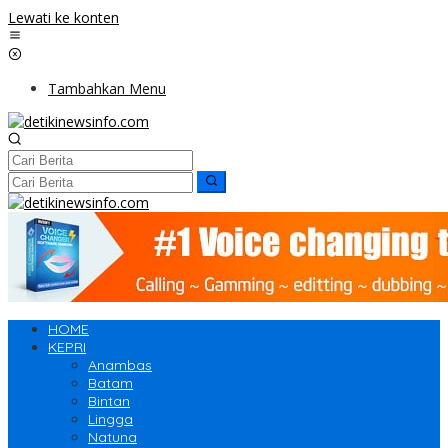
Lewati ke konten
Tambahkan Menu
HOME
KEPRI
Anambas
Batam
Bintan
Lingga
Natuna