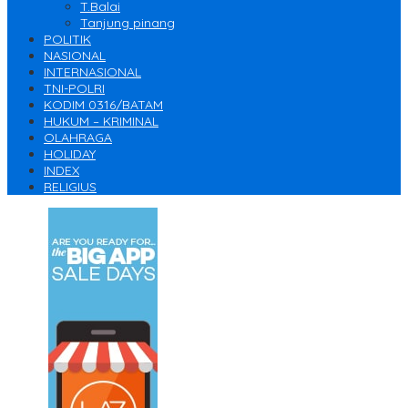
T.Balai
Tanjung pinang
POLITIK
NASIONAL
INTERNASIONAL
TNI-POLRI
KODIM 0316/BATAM
HUKUM – KRIMINAL
OLAHRAGA
HOLIDAY
INDEX
RELIGIUS