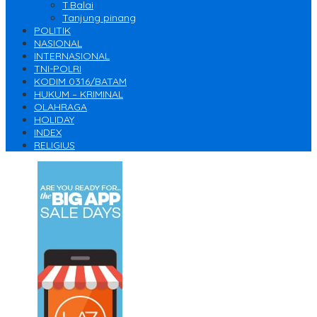
T.Balai
Tanjung pinang
POLITIK
NASIONAL
INTERNASIONAL
TNI-POLRI
KODIM 0316/BATAM
HUKUM – KRIMINAL
OLAHRAGA
HOLIDAY
INDEX
RELIGIUS