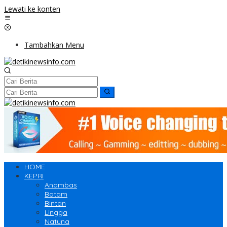
Lewati ke konten
Tambahkan Menu
HOME
KEPRI
Anambas
Batam
Bintan
Lingga
Natuna