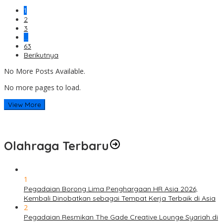
1
2
3
…
63
Berikutnya
No More Posts Available.
No more pages to load.
View More
Olahraga Terbaru
1
Pegadaian Borong Lima Penghargaan HR Asia 2026,
Kembali Dinobatkan sebagai Tempat Kerja Terbaik di Asia
2
Pegadaian Resmikan The Gade Creative Lounge Syariah di