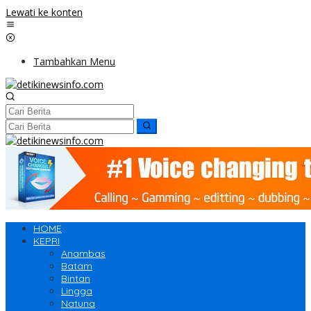
Lewati ke konten
Tambahkan Menu
HOME
KEPRI
Anambas
Batam
Bintan
Lingga
Natuna