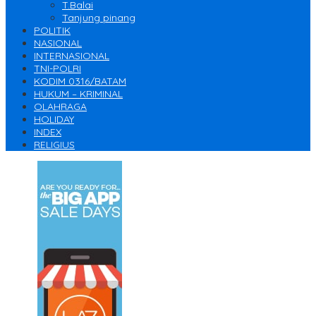
T.Balai
Tanjung pinang
POLITIK
NASIONAL
INTERNASIONAL
TNI-POLRI
KODIM 0316/BATAM
HUKUM – KRIMINAL
OLAHRAGA
HOLIDAY
INDEX
RELIGIUS