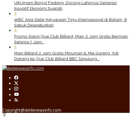
UIN Imam Bonjol Padang, Dorong Lahirnya Generasi
Inovatif Ekonomi Syariah
3
WBC Asia Gelar Kejuaraan Tinju Internasional di Batam, 8
Sabuk Diperebutkan
4
Promo Siang Que Club Billiard, Main 2 Jam Gratis Bermain
Selama 1 Jam
5
Main Billiard 2 Jam Gratis Minuman & Mie Goreng, Yuk
Datang ke Que Club Billiard BBC Sagulung…
Copyright@detikinewsinfo.com