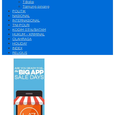
T.Balai
Tanjung pinang
POLITIK
NASIONAL
INTERNASIONAL
TNI-POLRI
KODIM 0316/BATAM
HUKUM – KRIMINAL
OLAHRAGA
HOLIDAY
INDEX
RELIGIUS