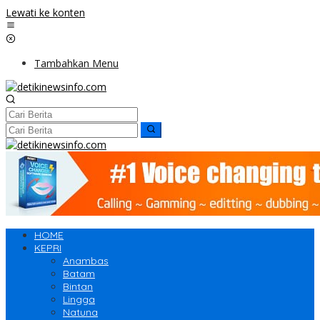
Lewati ke konten
Tambahkan Menu
HOME
KEPRI
Anambas
Batam
Bintan
Lingga
Natuna