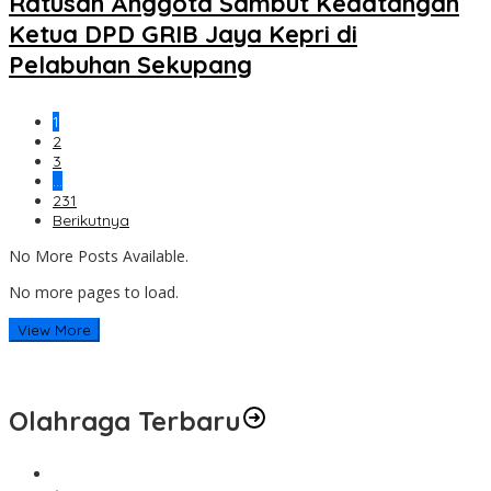
Ratusan Anggota Sambut Kedatangan
Ketua DPD GRIB Jaya Kepri di
Pelabuhan Sekupang
1
2
3
…
231
Berikutnya
No More Posts Available.
No more pages to load.
View More
Olahraga Terbaru