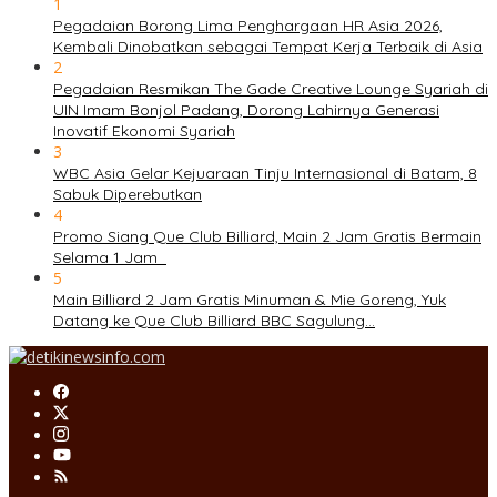
1
Pegadaian Borong Lima Penghargaan HR Asia 2026,
Kembali Dinobatkan sebagai Tempat Kerja Terbaik di Asia
2
Pegadaian Resmikan The Gade Creative Lounge Syariah di
UIN Imam Bonjol Padang, Dorong Lahirnya Generasi
Inovatif Ekonomi Syariah
3
WBC Asia Gelar Kejuaraan Tinju Internasional di Batam, 8
Sabuk Diperebutkan
4
Promo Siang Que Club Billiard, Main 2 Jam Gratis Bermain
Selama 1 Jam
5
Main Billiard 2 Jam Gratis Minuman & Mie Goreng, Yuk
Datang ke Que Club Billiard BBC Sagulung…