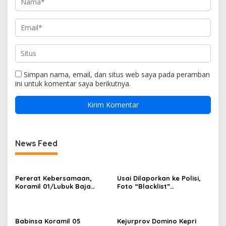
Simpan nama, email, dan situs web saya pada peramban
ini untuk komentar saya berikutnya.
News Feed
Pererat Kebersamaan,
Usai Dilaporkan ke Polisi,
Koramil 01/Lubuk Baja
Foto “Blacklist”
Kodim 0316/Batam Gelar
Pengunjung Mendadak
Nobar Piala Dunia 2026
Dicabut dari Sejumlah THM
Bersama Masyarakat
di Batam
Babinsa Koramil 05
Kejurprov Domino Kepri