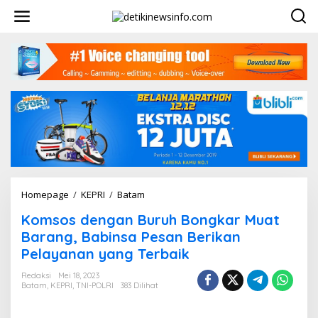
L
e
w
a
t
i
k
e
k
o
n
t
e
n
Homepage
/
KEPRI
/
Batam
K
o
Komsos dengan Buruh Bongkar Muat
m
s
Barang, Babinsa Pesan Berikan
o
Pelayanan yang Terbaik
s
d
Redaksi
Mei 18, 2023
e
Batam
,
KEPRI
,
TNI-POLRI
383 Dilihat
n
g