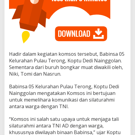
B
a
b
i
n
s
a
P
e
s
Hadir dalam kegiatan komsos tersebut, Babinsa 05
a
Kelurahan Pulau Terong, Koptu Dedi Nainggolan.
n
Sementara dari buruh bongkar muat diwakili oleh,
B
e
Niki, Tomi dan Nasrun.
r
i
Babinsa 05 Kelurahan Pulau Terong, Koptu Dedi
k
Nainggolan mengatakan Komsos ini bertujuan
a
untuk memelihara komunikasi dan silaturahmi
n
P
antara warga dengan TNI.
e
l
“Komsos ini salah satu upaya untuk menjaga tali
a
silaturahmi antara TNI AD dengan warga,
y
khususnya diwilayah binaan Babinsa,” ujar Koptu
a