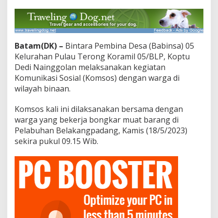
a
n
B
u
r
Batam(DK) –
Bintara Pembina Desa (Babinsa) 05
u
Kelurahan Pulau Terong Koramil 05/BLP, Koptu
h
B
Dedi Nainggolan melaksanakan kegiatan
o
Komunikasi Sosial (Komsos) dengan warga di
n
wilayah binaan.
g
k
Komsos kali ini dilaksanakan bersama dengan
a
r
warga yang bekerja bongkar muat barang di
M
Pelabuhan Belakangpadang, Kamis (18/5/2023)
u
sekira pukul 09.15 Wib.
a
t
B
a
r
a
n
g
,