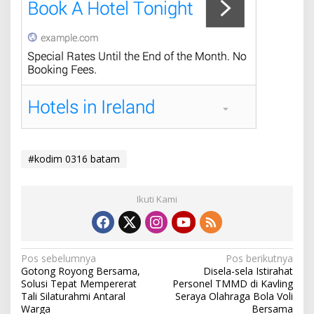
#kodim 0316 batam
Ikuti Kami
N
Pos sebelumnya
Pos berikutnya
Gotong Royong Bersama,
Disela-sela Istirahat
a
Solusi Tepat Mempererat
Personel TMMD di Kavling
v
Tali Silaturahmi Antaral
Seraya Olahraga Bola Voli
Warga
Bersama