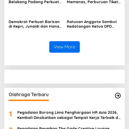
Belakang Padang Perkuat
Memanas, Perburuan Tiket
Komsos Bersama Warga
Nasional Dimulai
Sekanak Raya, Tekankan
Keamanan dan Kepedulian
Lingkungan
Demokrat Perkuat Barisan
Ratusan Anggota Sambut
di Kepri, Junaidi dan Hanafi
Kedatangan Ketua DPD
Sihite Resmi Jadi Kader
GRIB Jaya Kepri di
Baru
Pelabuhan Sekupang
View More
Olahraga Terbaru
1
Pegadaian Borong Lima Penghargaan HR Asia 2026,
Kembali Dinobatkan sebagai Tempat Kerja Terbaik di
Asia
Pegadaian Resmikan The Gade Creative Lounge