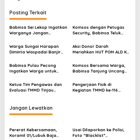
i
g
Posting Terkait
a
s
Babinsa Sei Lekop Ingatkan
Komsos dengan Petugas
Warganya Jangan
Security, Babinsa Teluk
i
Terpancing Propaganda
Tering Ingatkan
p
Jelang Pemilu 2024
Laksanakan Tugas Sebaik-
Warga Sungai Harapan
Aksi Donor Darah
baiknya
Diminta Waspadai Banjir
Meriahkan HUT POM ALD Ke
o
Saat Musim Penghujan Tiba
77 Tahun 2023
s
Babinsa Pulau Pecong
Komsos Bersama Warga,
Ingatkan Warga untuk
Babinsa Tanjung Uncang
Lengkapi Peralatan
Tekankan Jaga Selalu
Sebelum Pergi Melaut
Toleransi di Lingkungan
Ketua Tim Pengawas dan
Pengerjaan Fisik di
Evaluasi TMMD Tinjau
Kegiatan TMMD ke-116
Progres Pembangunan di
Kavling Seraya Hampir
Kavling Seraya Sambau
Rampung
Jangan Lewatkan
Pererat Kebersamaan,
Usai Dilaporkan ke Polisi,
Koramil 01/Lubuk Baja
Foto “Blacklist”