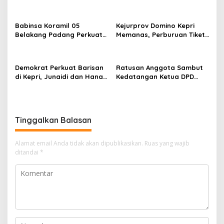
Kodim 0316/Batam Gelar
Pengunjung Mendadak
Nobar Piala Dunia 2026
Dicabut dari Sejumlah THM
Bersama Masyarakat
di Batam
Babinsa Koramil 05
Kejurprov Domino Kepri
Belakang Padang Perkuat
Memanas, Perburuan Tiket
Komsos Bersama Warga
Nasional Dimulai
Sekanak Raya, Tekankan
Keamanan dan Kepedulian
Demokrat Perkuat Barisan
Ratusan Anggota Sambut
Lingkungan
di Kepri, Junaidi dan Hanafi
Kedatangan Ketua DPD
Sihite Resmi Jadi Kader
GRIB Jaya Kepri di
Baru
Pelabuhan Sekupang
Tinggalkan Balasan
Alamat email Anda tidak akan dipublikasikan.
Ruas yang wajib
ditandai
*