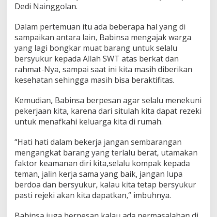
n
Dedi Nainggolan.
a
n
Dalam pertemuan itu ada beberapa hal yang di
y
sampaikan antara lain, Babinsa mengajak warga
a
yang lagi bongkar muat barang untuk selalu
n
g
bersyukur kepada Allah SWT atas berkat dan
T
rahmat-Nya, sampai saat ini kita masih diberikan
e
kesehatan sehingga masih bisa beraktifitas.
r
b
Kemudian, Babinsa berpesan agar selalu menekuni
a
i
pekerjaan kita, karena dari situlah kita dapat rezeki
k
untuk menafkahi keluarga kita di rumah.
“Hati hati dalam bekerja jangan sembarangan
mengangkat barang yang terlalu berat, utamakan
faktor keamanan diri kita,selalu kompak kepada
teman, jalin kerja sama yang baik, jangan lupa
berdoa dan bersyukur, kalau kita tetap bersyukur
pasti rejeki akan kita dapatkan,” imbuhnya.
Babinsa juga berpesan kalau ada permasalahan di