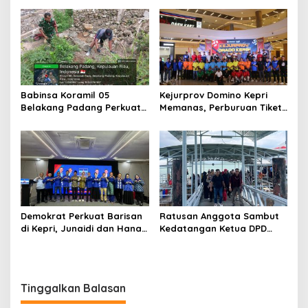
Nobar Piala Dunia 2026
Dicabut dari Sejumlah THM
Bersama Masyarakat
di Batam
Babinsa Koramil 05
Kejurprov Domino Kepri
Belakang Padang Perkuat
Memanas, Perburuan Tiket
Komsos Bersama Warga
Nasional Dimulai
Sekanak Raya, Tekankan
Keamanan dan Kepedulian
Lingkungan
Demokrat Perkuat Barisan
Ratusan Anggota Sambut
di Kepri, Junaidi dan Hanafi
Kedatangan Ketua DPD
Sihite Resmi Jadi Kader
GRIB Jaya Kepri di
Baru
Pelabuhan Sekupang
Tinggalkan Balasan