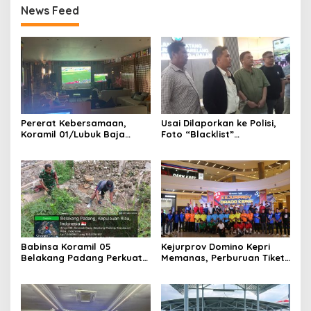
News Feed
Pererat Kebersamaan,
Usai Dilaporkan ke Polisi,
Koramil 01/Lubuk Baja
Foto “Blacklist”
Kodim 0316/Batam Gelar
Pengunjung Mendadak
Nobar Piala Dunia 2026
Dicabut dari Sejumlah THM
Bersama Masyarakat
di Batam
Babinsa Koramil 05
Kejurprov Domino Kepri
Belakang Padang Perkuat
Memanas, Perburuan Tiket
Komsos Bersama Warga
Nasional Dimulai
Sekanak Raya, Tekankan
Keamanan dan Kepedulian
Lingkungan