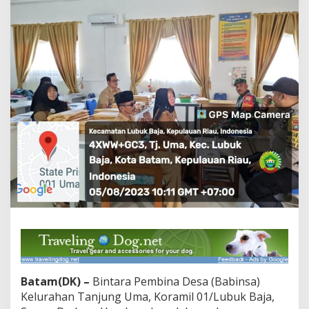
S
T
e
r
l
a
k
s
a
n
a
d
e
n
g
a
n
B
a
i
k
,
B
Batam(DK) –
Bintara Pembina Desa (Babinsa)
a
Kelurahan Tanjung Uma, Koramil 01/Lubuk Baja,
b