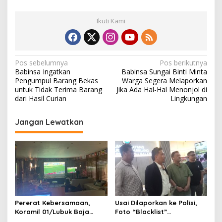
Ikuti Kami
N
Pos sebelumnya
Pos berikutnya
Babinsa Ingatkan
Babinsa Sungai Binti Minta
a
Pengumpul Barang Bekas
Warga Segera Melaporkan
v
untuk Tidak Terima Barang
Jika Ada Hal-Hal Menonjol di
dari Hasil Curian
Lingkungan
i
g
Jangan Lewatkan
a
s
i
p
o
s
Pererat Kebersamaan,
Usai Dilaporkan ke Polisi,
Koramil 01/Lubuk Baja
Foto “Blacklist”
Kodim 0316/Batam Gelar
Pengunjung Mendadak