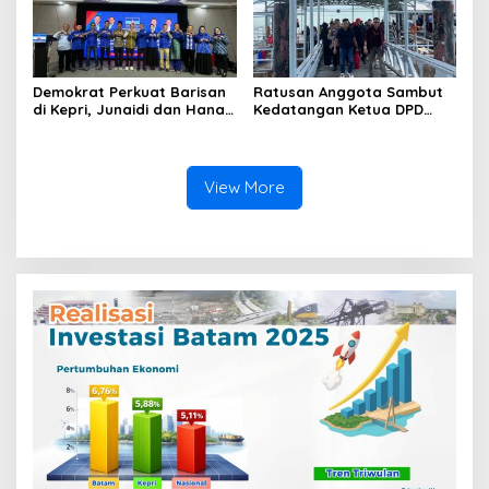
Demokrat Perkuat Barisan
Ratusan Anggota Sambut
di Kepri, Junaidi dan Hanafi
Kedatangan Ketua DPD
Sihite Resmi Jadi Kader
GRIB Jaya Kepri di
Baru
Pelabuhan Sekupang
View More