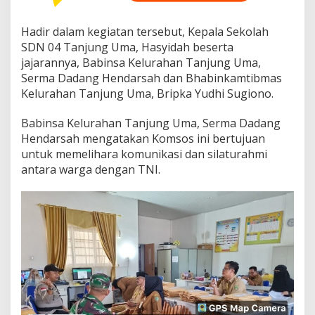
t
o
Hadir dalam kegiatan tersebut, Kepala Sekolah
r
i
SDN 04 Tanjung Uma, Hasyidah beserta
n
jajarannya, Babinsa Kelurahan Tanjung Uma,
g
Serma Dadang Hendarsah dan Bhabinkamtibmas
d
Kelurahan Tanjung Uma, Bripka Yudhi Sugiono.
i
S
D
Babinsa Kelurahan Tanjung Uma, Serma Dadang
N
Hendarsah mengatakan Komsos ini bertujuan
0
untuk memelihara komunikasi dan silaturahmi
4
antara warga dengan TNI.