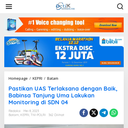
L
e
w
a
t
i
k
e
k
o
n
t
e
n
Homepage
/
KEPRI
/
Batam
P
a
Pastikan UAS Terlaksana dengan Baik,
s
t
Babinsa Tanjung Uma Lakukan
i
Monitoring di SDN 04
k
a
Redaksi
Mei 8, 2023
n
Batam
,
KEPRI
,
TNI-POLRI
362 Dilihat
U
A