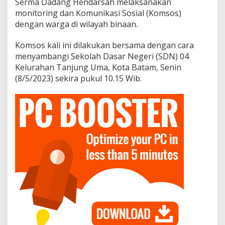
Serma Dadang Hendarsah melaksanakan
i
monitoring dan Komunikasi Sosial (Komsos)
n
s
dengan warga di wilayah binaan.
a
T
Komsos kali ini dilakukan bersama dengan cara
a
menyambangi Sekolah Dasar Negeri (SDN) 04
n
Kelurahan Tanjung Uma, Kota Batam, Senin
j
u
(8/5/2023) sekira pukul 10.15 Wib.
n
g
U
m
a
L
a
k
u
k
a
n
M
o
n
i