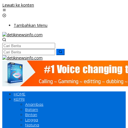
Lewati ke konten
Tambahkan Menu
HOME
KEPRI
Anambas
Batam
Bintan
Lingga
Natuna