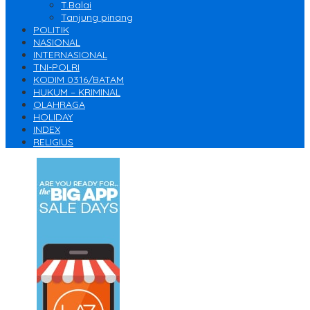
T.Balai
Tanjung pinang
POLITIK
NASIONAL
INTERNASIONAL
TNI-POLRI
KODIM 0316/BATAM
HUKUM – KRIMINAL
OLAHRAGA
HOLIDAY
INDEX
RELIGIUS