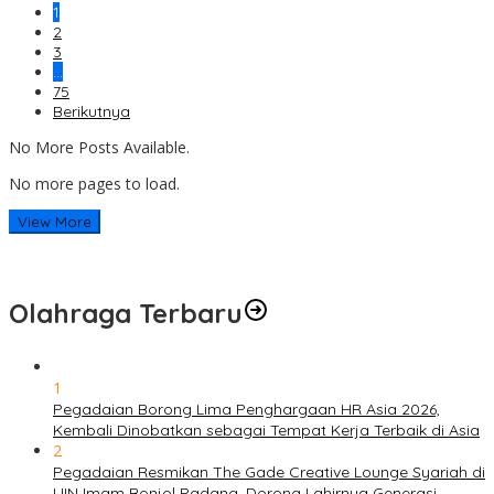
1
2
3
…
75
Berikutnya
No More Posts Available.
No more pages to load.
View More
Olahraga Terbaru
1
Pegadaian Borong Lima Penghargaan HR Asia 2026,
Kembali Dinobatkan sebagai Tempat Kerja Terbaik di Asia
2
Pegadaian Resmikan The Gade Creative Lounge Syariah di
UIN Imam Bonjol Padang, Dorong Lahirnya Generasi