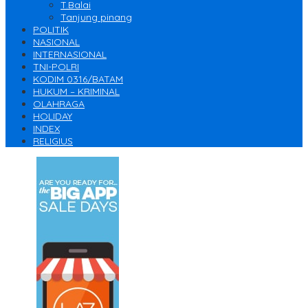
T.Balai
Tanjung pinang
POLITIK
NASIONAL
INTERNASIONAL
TNI-POLRI
KODIM 0316/BATAM
HUKUM – KRIMINAL
OLAHRAGA
HOLIDAY
INDEX
RELIGIUS