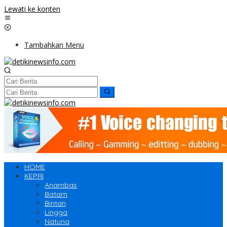
Lewati ke konten
Tambahkan Menu
HOME
KEPRI
Anambas
Batam
Bintan
Lingga
Natuna