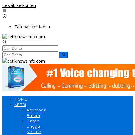
Lewati ke konten
Tambahkan Menu
HOME
KEPRI
Anambas
Batam
Bintan
Lingga
Natuna