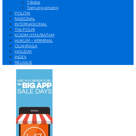
T.Balai
Tanjung pinang
POLITIK
NASIONAL
INTERNASIONAL
TNI-POLRI
KODIM 0316/BATAM
HUKUM – KRIMINAL
OLAHRAGA
HOLIDAY
INDEX
RELIGIUS