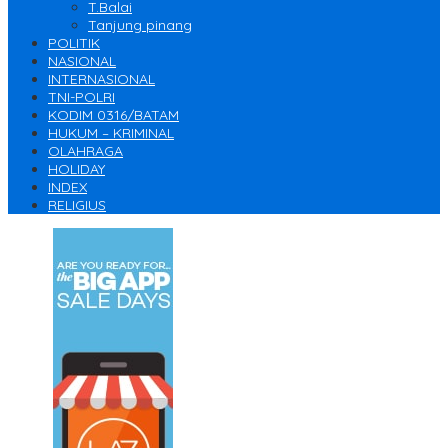
T.Balai
Tanjung pinang
POLITIK
NASIONAL
INTERNASIONAL
TNI-POLRI
KODIM 0316/BATAM
HUKUM – KRIMINAL
OLAHRAGA
HOLIDAY
INDEX
RELIGIUS