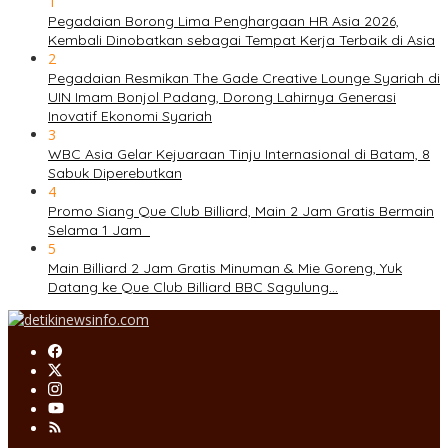
1
Pegadaian Borong Lima Penghargaan HR Asia 2026,
Kembali Dinobatkan sebagai Tempat Kerja Terbaik di Asia
2
Pegadaian Resmikan The Gade Creative Lounge Syariah di
UIN Imam Bonjol Padang, Dorong Lahirnya Generasi
Inovatif Ekonomi Syariah
3
WBC Asia Gelar Kejuaraan Tinju Internasional di Batam, 8
Sabuk Diperebutkan
4
Promo Siang Que Club Billiard, Main 2 Jam Gratis Bermain
Selama 1 Jam
5
Main Billiard 2 Jam Gratis Minuman & Mie Goreng, Yuk
Datang ke Que Club Billiard BBC Sagulung…