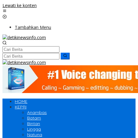
Lewati ke konten
Tambahkan Menu
HOME
KEPRI
Anambas
Batam
Bintan
Lingga
Natuna