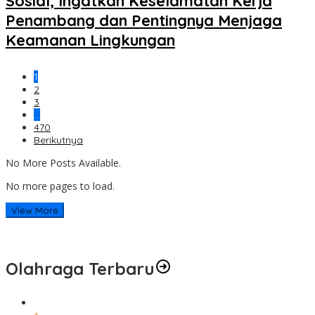
Sosial, Ingatkan Keselamatan Kerja
Penambang dan Pentingnya Menjaga
Keamanan Lingkungan
1
2
3
…
470
Berikutnya
No More Posts Available.
No more pages to load.
View More
Olahraga Terbaru