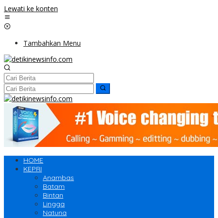
Lewati ke konten
Tambahkan Menu
HOME
KEPRI
Anambas
Batam
Bintan
Lingga
Natuna