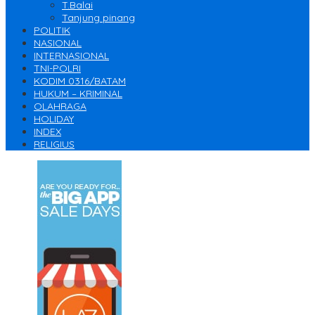
T.Balai
Tanjung pinang
POLITIK
NASIONAL
INTERNASIONAL
TNI-POLRI
KODIM 0316/BATAM
HUKUM – KRIMINAL
OLAHRAGA
HOLIDAY
INDEX
RELIGIUS