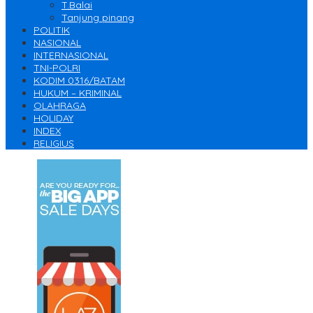
T.Balai
Tanjung pinang
POLITIK
NASIONAL
INTERNASIONAL
TNI-POLRI
KODIM 0316/BATAM
HUKUM – KRIMINAL
OLAHRAGA
HOLIDAY
INDEX
RELIGIUS