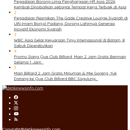
Pegadaian Borong Lima Penghargaan HR Asia 2026,
Kembali Dinobatkan sebagai Tempat Kerja Terbaik di Asia
2
Pegadaian Resmikan The Gade Creative Lounge Syariah di
UIN Imam Bonjol Padang, Dorong Lahirnya Generasi
Inovatif Ekonomi Syariah
3
WBC Asia Gelar Kejuaraan Tinju Internasional di Batam, 8
Sabuk Diperebutkan
4
Promo Siang Que Club Billiard, Main 2 Jam Gratis Bermain
Selama 1 Jam
5
Main Billiard 2 Jam Gratis Minuman & Mie Goreng, Yuk
Datang ke Que Club Billiard BBC Sagulung…
Copyright@detikinewsinfo.com