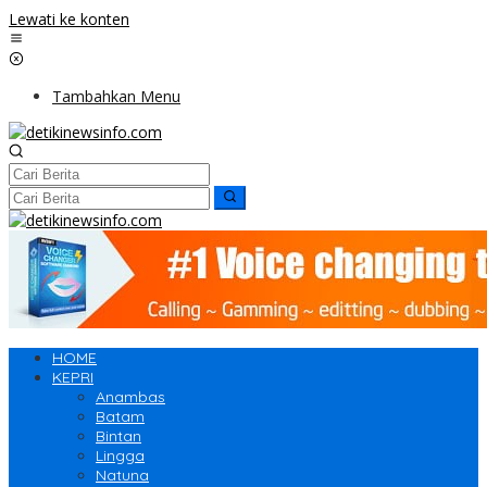
Lewati ke konten
Tambahkan Menu
HOME
KEPRI
Anambas
Batam
Bintan
Lingga
Natuna