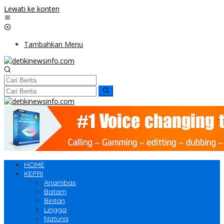
Lewati ke konten
Tambahkan Menu
HOME
KEPRI
Anambas
Batam
Bintan
Lingga
Natuna