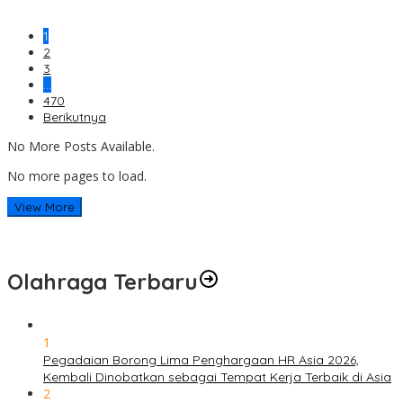
1
2
3
…
470
Berikutnya
No More Posts Available.
No more pages to load.
View More
Olahraga Terbaru
1
Pegadaian Borong Lima Penghargaan HR Asia 2026,
Kembali Dinobatkan sebagai Tempat Kerja Terbaik di Asia
2