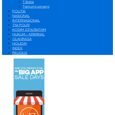
T.Balai
Tanjung pinang
POLITIK
NASIONAL
INTERNASIONAL
TNI-POLRI
KODIM 0316/BATAM
HUKUM – KRIMINAL
OLAHRAGA
HOLIDAY
INDEX
RELIGIUS