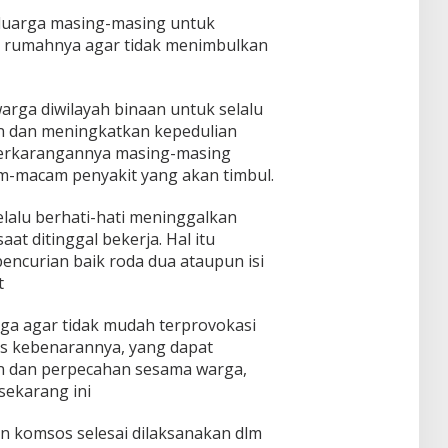
eluarga masing-masing untuk
i rumahnya agar tidak menimbulkan
rga diwilayah binaan untuk selalu
an dan meningkatkan kepedulian
perkarangannya masing-masing
m-macam penyakit yang akan timbul.
lalu berhati-hati meninggalkan
t ditinggal bekerja. Hal itu
pencurian baik roda dua ataupun isi
t
a agar tidak mudah terprovokasi
las kebenarannya, yang dapat
 dan perpecahan sesama warga,
 sekarang ini
an komsos selesai dilaksanakan dlm