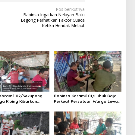
Pos berikutnya
Babinsa Ingatkan Nelayan Batu
Legong Perhatikan Faktor Cuaca
Ketika Hendak Melaut
Koramil 02/Sekupang
Babinsa Koramil 01/Lubuk Baja
ga Kibing Kibarkan
Perkuat Persatuan Warga Lewat
tih dan Waspadai
Komsos, Ajak Jaga Keamanan
ebakaran di Musim
dan Semarakkan Bulan
Kemerdekaan