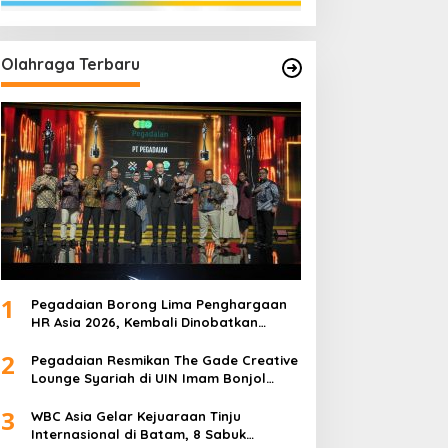
Olahraga Terbaru
1
Pegadaian Borong Lima Penghargaan
HR Asia 2026, Kembali Dinobatkan
sebagai Tempat Kerja Terbaik di Asia
2
Pegadaian Resmikan The Gade Creative
Lounge Syariah di UIN Imam Bonjol
Padang, Dorong Lahirnya Generasi
3
Inovatif Ekonomi Syariah
WBC Asia Gelar Kejuaraan Tinju
Internasional di Batam, 8 Sabuk