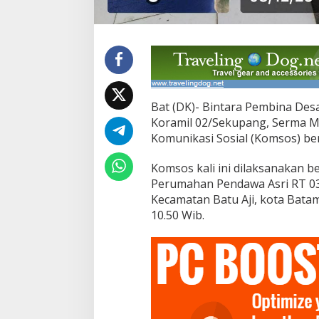
i
n
L
a
k
s
a
n
Bat (DK)- Bintara Pembina Des
a
k
Koramil 02/Sekupang, Serma M
a
Komunikasi Sosial (Komsos) be
n
K
Komsos kali ini dilaksanakan 
o
Perumahan Pendawa Asri RT 03
m
s
Kecamatan Batu Aji, kota Batam
o
10.50 Wib.
B
e
r
s
a
m
a
W