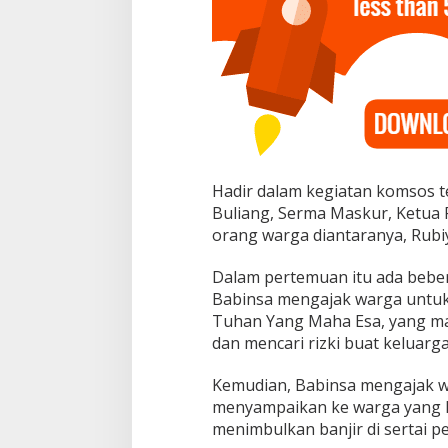
a
r
g
a
B
i
n
a
a
n
Hadir dalam kegiatan komsos t
Buliang, Serma Maskur, Ketua R
orang warga diantaranya, Rubi
Dalam pertemuan itu ada beber
Babinsa mengajak warga untuk 
Tuhan Yang Maha Esa, yang man
dan mencari rizki buat keluarg
Kemudian, Babinsa mengajak w
menyampaikan ke warga yang la
menimbulkan banjir di sertai pet