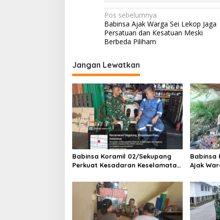
N
Pos sebelumnya
Babinsa Ajak Warga Sei Lekop Jaga
a
Persatuan dan Kesatuan Meski
v
Berbeda Piliham
i
Jangan Lewatkan
g
a
s
i
p
o
s
Babinsa Koramil 02/Sekupang
Babinsa 
Perkuat Kesadaran Keselamatan
Ajak War
Kerja dan Ketertiban Lingkungan
Merah Pu
Lewat Komsos di Sungai Langkai
Bahaya K
Kemarau