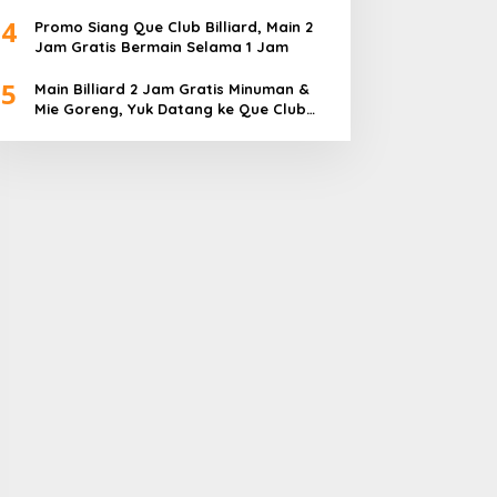
Diperebutkan
4
Promo Siang Que Club Billiard, Main 2
Jam Gratis Bermain Selama 1 Jam
5
Main Billiard 2 Jam Gratis Minuman &
Mie Goreng, Yuk Datang ke Que Club
Billiard BBC Sagulung…