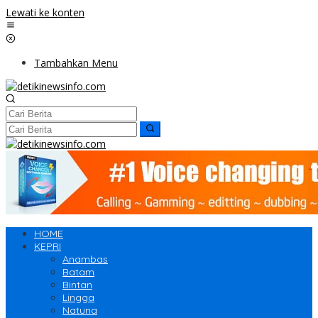
Lewati ke konten
Tambahkan Menu
HOME
KEPRI
Anambas
Batam
Bintan
Lingga
Natuna