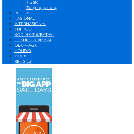
T.Balai
Tanjung pinang
POLITIK
NASIONAL
INTERNASIONAL
TNI-POLRI
KODIM 0316/BATAM
HUKUM – KRIMINAL
OLAHRAGA
HOLIDAY
INDEX
RELIGIUS