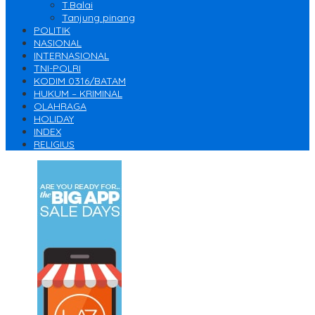
T.Balai
Tanjung pinang
POLITIK
NASIONAL
INTERNASIONAL
TNI-POLRI
KODIM 0316/BATAM
HUKUM – KRIMINAL
OLAHRAGA
HOLIDAY
INDEX
RELIGIUS