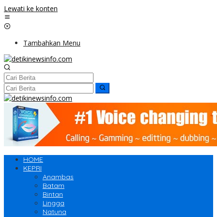
Lewati ke konten
Tambahkan Menu
HOME
KEPRI
Anambas
Batam
Bintan
Lingga
Natuna