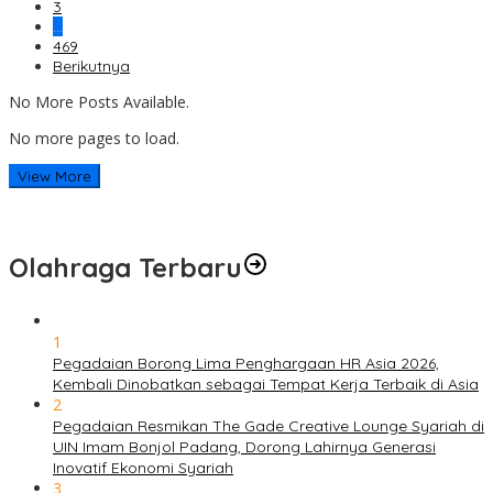
3
…
469
Berikutnya
No More Posts Available.
No more pages to load.
View More
Olahraga Terbaru
1
Pegadaian Borong Lima Penghargaan HR Asia 2026,
Kembali Dinobatkan sebagai Tempat Kerja Terbaik di Asia
2
Pegadaian Resmikan The Gade Creative Lounge Syariah di
UIN Imam Bonjol Padang, Dorong Lahirnya Generasi
Inovatif Ekonomi Syariah
3