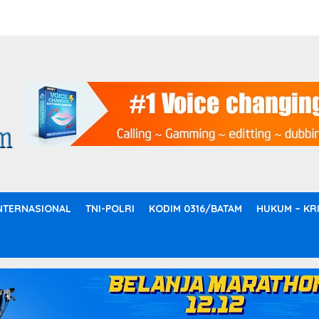
NTERNASIONAL
TNI-POLRI
KODIM 0316/BATAM
HUKUM – KR