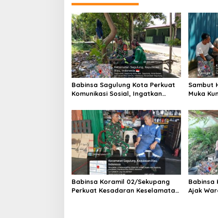
g
a
s
i
p
o
s
Babinsa Sagulung Kota Perkuat
Sambut H
Komunikasi Sosial, Ingatkan
Muka Kun
Keselamatan Kerja dan
dan Sem
Pengawasan Pembangunan
Bersama
Koperasi Merah Putih
Babinsa Koramil 02/Sekupang
Babinsa 
Perkuat Kesadaran Keselamatan
Ajak War
Kerja dan Ketertiban Lingkungan
Merah Pu
Lewat Komsos di Sungai Langkai
Bahaya K
Kemarau