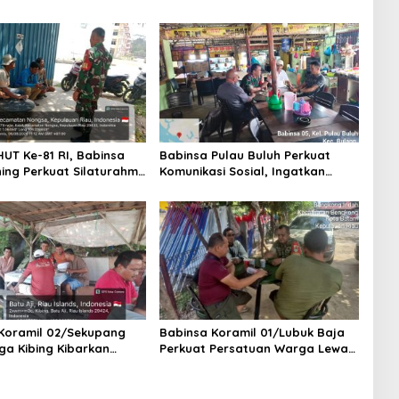
UT Ke-81 RI, Babinsa
Babinsa Pulau Buluh Perkuat
ing Perkuat Silaturahmi
Komunikasi Sosial, Ingatkan
angat Gotong Royong
Keselamatan Kerja Penambang
 Warga
dan Pentingnya Menjaga
Keamanan Lingkungan
Koramil 02/Sekupang
Babinsa Koramil 01/Lubuk Baja
ga Kibing Kibarkan
Perkuat Persatuan Warga Lewat
tih dan Waspadai
Komsos, Ajak Jaga Keamanan
ebakaran di Musim
dan Semarakkan Bulan
Kemerdekaan