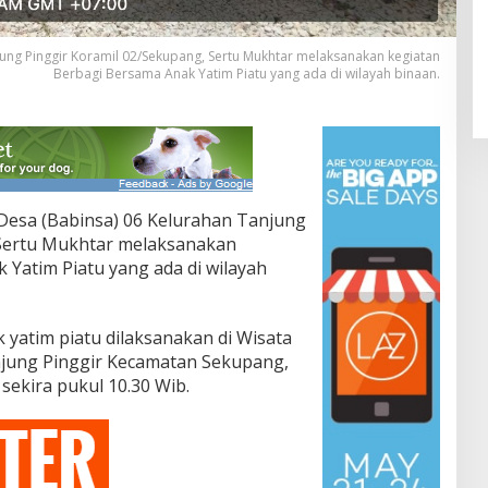
ung Pinggir Koramil 02/Sekupang, Sertu Mukhtar melaksanakan kegiatan
Berbagi Bersama Anak Yatim Piatu yang ada di wilayah binaan.
Desa (Babinsa) 06 Kelurahan Tanjung
 Sertu Mukhtar melaksanakan
 Yatim Piatu yang ada di wilayah
yatim piatu dilaksanakan di Wisata
jung Pinggir Kecamatan Sekupang,
sekira pukul 10.30 Wib.