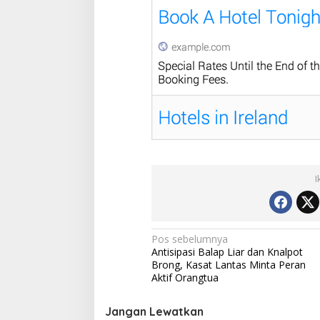
I
N
Pos sebelumnya
Antisipasi Balap Liar dan Knalpot
a
Brong, Kasat Lantas Minta Peran
v
Aktif Orangtua
i
Jangan Lewatkan