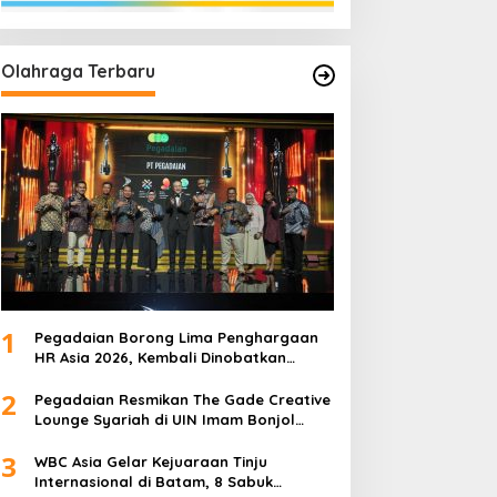
Olahraga Terbaru
1
Pegadaian Borong Lima Penghargaan
HR Asia 2026, Kembali Dinobatkan
sebagai Tempat Kerja Terbaik di Asia
2
Pegadaian Resmikan The Gade Creative
Lounge Syariah di UIN Imam Bonjol
Padang, Dorong Lahirnya Generasi
3
Inovatif Ekonomi Syariah
WBC Asia Gelar Kejuaraan Tinju
Internasional di Batam, 8 Sabuk