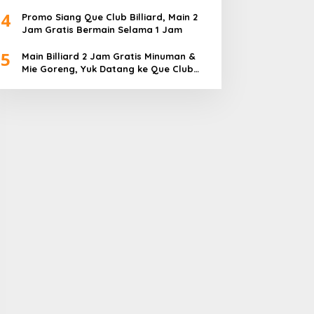
Diperebutkan
4
Promo Siang Que Club Billiard, Main 2
Jam Gratis Bermain Selama 1 Jam
5
Main Billiard 2 Jam Gratis Minuman &
Mie Goreng, Yuk Datang ke Que Club
Billiard BBC Sagulung…