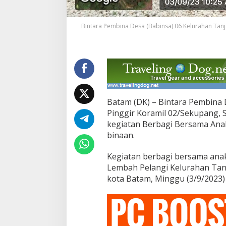
a
B
a
Bintara Pembina Desa (Babinsa) 06 Kelurahan Tanj
n
t
u
a
n
d
a
r
Batam (DK) – Bintara Pembina 
i
Pinggir Koramil 02/Sekupang,
P
a
kegiatan Berbagi Bersama Anak
r
binaan.
a
D
Kegiatan berbagi bersama anak 
o
Lembah Pelangi Kelurahan Tan
n
a
kota Batam, Minggu (3/9/2023) 
t
u
r