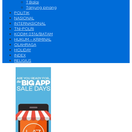
T.Balai
Tanjung pinang
POLITIK
NASIONAL
INTERNASIONAL
TNI-POLRI
KODIM 0316/BATAM
HUKUM – KRIMINAL
OLAHRAGA
HOLIDAY
INDEX
RELIGIUS