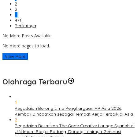
2
3
…
471
Berikutnya
No More Posts Available.
No more pages to load.
View More
Olahraga Terbaru
1
Pegadaian Borong Lima Penghargaan HR Asia 2026,
Kembali Dinobatkan sebagai Tempat Kerja Terbaik di Asia
2
Pegadaian Resmikan The Gade Creative Lounge Syariah di
UIN Imam Bonjol Padang, Dorong Lahirnya Generasi