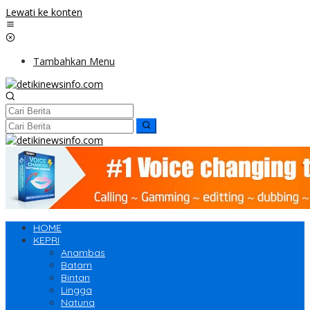
Lewati ke konten
Tambahkan Menu
HOME
KEPRI
Anambas
Batam
Bintan
Lingga
Natuna