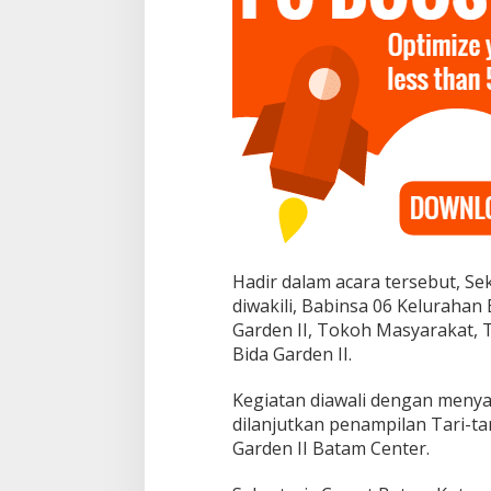
n
2
0
2
3
Hadir dalam acara tersebut, S
diwakili, Babinsa 06 Keluraha
Garden II, Tokoh Masyarakat
Bida Garden II.
Kegiatan diawali dengan menya
dilanjutkan penampilan Tari-t
Garden II Batam Center.