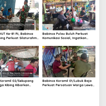
UT Ke-81 RI, Babinsa
Babinsa Pulau Buluh Perkuat
ing Perkuat Silaturahmi
Komunikasi Sosial, Ingatkan
angat Gotong Royong
Keselamatan Kerja Penambang
 Warga
dan Pentingnya Menjaga
Keamanan Lingkungan
Koramil 02/Sekupang
Babinsa Koramil 01/Lubuk Baja
ga Kibing Kibarkan
Perkuat Persatuan Warga Lewat
tih dan Waspadai
Komsos, Ajak Jaga Keamanan
ebakaran di Musim
dan Semarakkan Bulan
Kemerdekaan