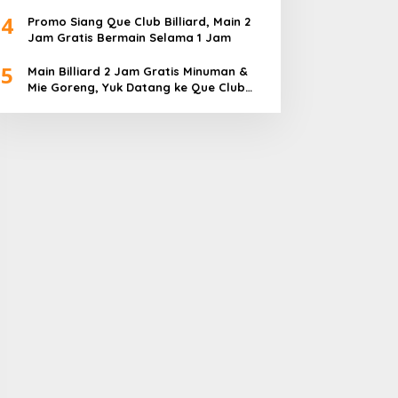
Diperebutkan
4
Promo Siang Que Club Billiard, Main 2
Jam Gratis Bermain Selama 1 Jam
5
Main Billiard 2 Jam Gratis Minuman &
Mie Goreng, Yuk Datang ke Que Club
Billiard BBC Sagulung…