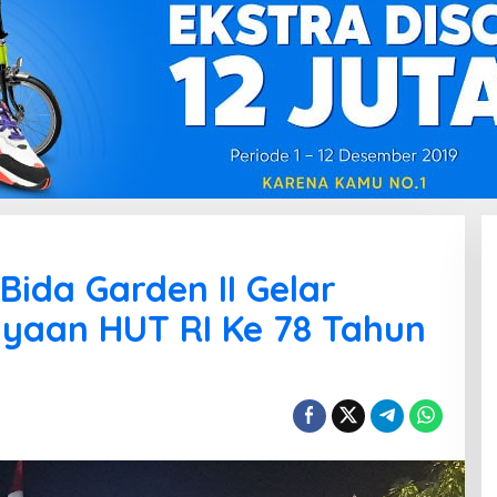
ida Garden II Gelar
yaan HUT RI Ke 78 Tahun