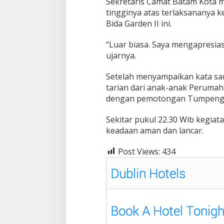
Sekretaris Camat Batam Kota m
tingginya atas terlaksananya 
Bida Garden II ini.
“Luar biasa. Saya mengapresiasi
ujarnya.
Setelah menyampaikan kata sam
tarian dari anak-anak Perumaha
dengan pemotongan Tumpeng d
Sekitar pukul 22.30 Wib kegiat
keadaan aman dan lancar.
Post Views:
434