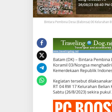
n
c
a
k
P
Bintara Pembina Desa (Babinsa) 06 Kelurahan 
e
r
a
y
a
a
n
H
Batam (DK) – Bintara Pembina 
U
Koramil 03/Nongsa menghadiri
T
R
Kemerdekaan Republik Indones
I
K
Kegiatan tersebut dilaksanak
e
RT 04 RW 17 Kelurahan Belian 
7
Sabtu (26/8/2023) sekira pukul 
8
T
a
h
u