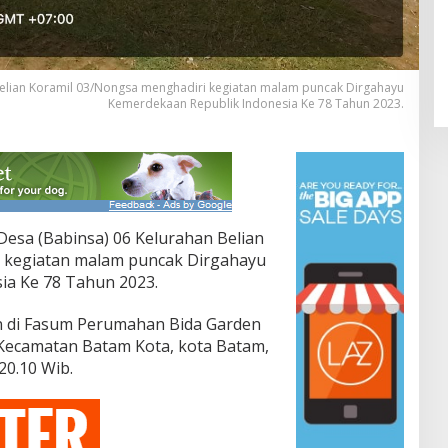
Belian Koramil 03/Nongsa menghadiri kegiatan malam puncak Dirgahayu
Kemerdekaan Republik Indonesia Ke 78 Tahun 2023.
Desa (Babinsa) 06 Kelurahan Belian
 kegiatan malam puncak Dirgahayu
ia Ke 78 Tahun 2023.
an di Fasum Perumahan Bida Garden
Kecamatan Batam Kota, kota Batam,
20.10 Wib.