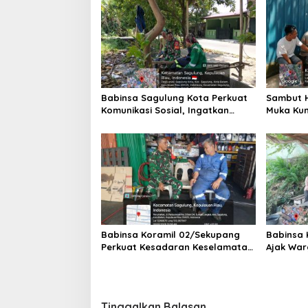
s
i
p
o
s
Babinsa Sagulung Kota Perkuat
Sambut H
Komunikasi Sosial, Ingatkan
Muka Kun
Keselamatan Kerja dan
dan Sem
Pengawasan Pembangunan
Bersama
Koperasi Merah Putih
Babinsa Koramil 02/Sekupang
Babinsa 
Perkuat Kesadaran Keselamatan
Ajak War
Kerja dan Ketertiban Lingkungan
Merah Pu
Lewat Komsos di Sungai Langkai
Bahaya K
Kemarau
Tinggalkan Balasan