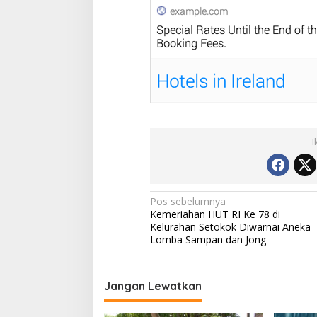
I
N
Pos sebelumnya
Kemeriahan HUT RI Ke 78 di
a
Kelurahan Setokok Diwarnai Aneka
v
Lomba Sampan dan Jong
i
g
Jangan Lewatkan
a