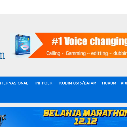
NTERNASIONAL
TNI-POLRI
KODIM 0316/BATAM
HUKUM – KR