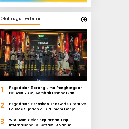
Olahraga Terbaru
1
Pegadaian Borong Lima Penghargaan
HR Asia 2026, Kembali Dinobatkan
sebagai Tempat Kerja Terbaik di Asia
2
Pegadaian Resmikan The Gade Creative
Lounge Syariah di UIN Imam Bonjol
Padang, Dorong Lahirnya Generasi
3
Inovatif Ekonomi Syariah
WBC Asia Gelar Kejuaraan Tinju
Internasional di Batam, 8 Sabuk