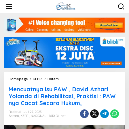
L
e
w
a
t
i
k
e
k
o
n
t
e
n
Homepage
/
KEPRI
/
Batam
M
e
Mencuatnya Isu PAW , David Azhari
n
c
Yolanda di Rehabilitasi, Praktisi : PAW
u
nya Cacat Secara Hukum,
a
t
Redaksi
Juli 27, 2023
n
Batam
,
KEPRI
,
NASIONAL
1610 Dilihat
y
a