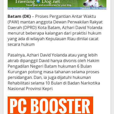
d
i
R
Batam (DK)
– Proses Pergantian Antar Waktu
e
h
(PAW) mantan anggota Dewan Perwakilan Rakyat
a
Daerah (DPRD) Kota Batam, Azhari David Yolanda
b
menurut beberapa kalangan dari praktisi hukum
i
yang ada di wilayah Kepulauan Riau dinilai cacat
l
i
secara hukum
t
a
Pasalnya, Azhari David Yolanda atau yang lebih
s
akrab dipanggil David hanya divonis oleh Hakim
i
Pengadilan Negeri Batam hukuman 6 Bulan
,
P
Kurungan potong masa tahanan selama proses
r
persidangan. Dan, ia juga dijatuhi hukuman
a
Rehabilitasi selama 10 Bulan di Badan Narkotika
k
Nasional Provinsi Kepri.
t
i
s
i
:
P