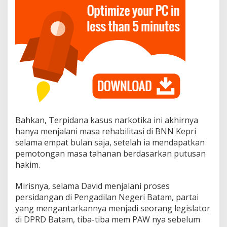
A
W
n
y
a
C
a
c
a
t
S
e
c
Bahkan, Terpidana kasus narkotika ini akhirnya
a
hanya menjalani masa rehabilitasi di BNN Kepri
r
selama empat bulan saja, setelah ia mendapatkan
a
H
pemotongan masa tahanan berdasarkan putusan
u
hakim.
k
u
Mirisnya, selama David menjalani proses
m
persidangan di Pengadilan Negeri Batam, partai
,
yang mengantarkannya menjadi seorang legislator
di DPRD Batam, tiba-tiba mem PAW nya sebelum