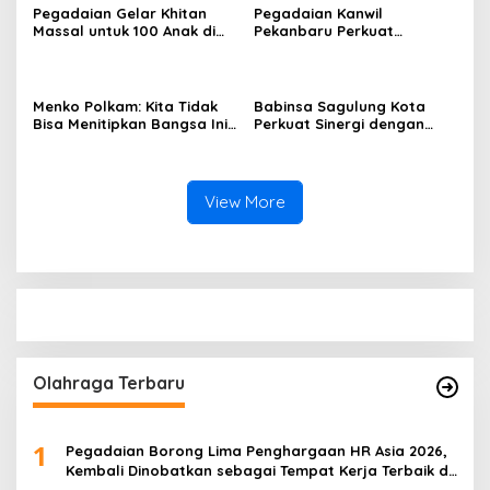
Pegadaian Gelar Khitan
Pegadaian Kanwil
Massal untuk 100 Anak di
Pekanbaru Perkuat
Batam, Perkuat Komitmen
Komitmen ESG, Salurkan
ESG dan Pembangunan
Program Sosial dan
Generasi Emas
Pemberdayaan di Riau,
Sumbar, dan Kepri
Menko Polkam: Kita Tidak
Babinsa Sagulung Kota
Bisa Menitipkan Bangsa Ini
Perkuat Sinergi dengan
Kepada Generasi Muda
Warga Lewat Komsos,
yang Mudah Terhasut
Dorong Kepedulian
Konten Disinformasi, Fitnah,
Terhadap Keamanan dan
dan Kebencian
Kebersihan Lingkungan
View More
Olahraga Terbaru
1
Pegadaian Borong Lima Penghargaan HR Asia 2026,
Kembali Dinobatkan sebagai Tempat Kerja Terbaik di
Asia