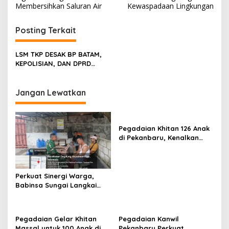
v
Membersihkan Saluran Air
Kewaspadaan Lingkungan
i
g
Posting Terkait
a
s
LSM TKP DESAK BP BATAM,
KEPOLISIAN, DAN DPRD
i
TURUN SEKARANG:
p
PERUSAKAN HUTAN LINDUNG
TANJUNG KASAM JANGAN
Jangan Lewatkan
o
DIBIARKAN
s
Pegadaian Khitan 126 Anak
di Pekanbaru, Kenalkan
Budaya Menabung melalui
Tabungan Emas
Perkuat Sinergi Warga,
Babinsa Sungai Langkai
Ajak Tingkatkan Keamanan
dan Budaya Gotong
Royong
Pegadaian Gelar Khitan
Pegadaian Kanwil
Massal untuk 100 Anak di
Pekanbaru Perkuat