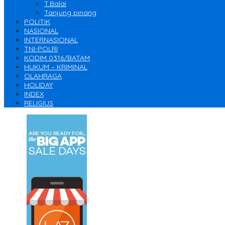
T.Balai
Tanjung pinang
POLITIK
NASIONAL
INTERNASIONAL
TNI-POLRI
KODIM 0316/BATAM
HUKUM – KRIMINAL
OLAHRAGA
HOLIDAY
INDEX
RELIGIUS