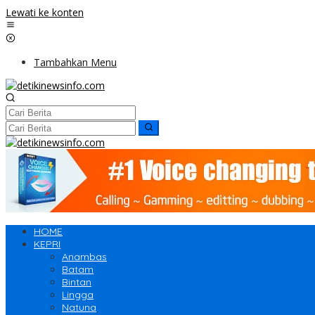
Lewati ke konten
Tambahkan Menu
HOME
KEPRI
Anambas
Batam
Bintan
Lingga
Natuna