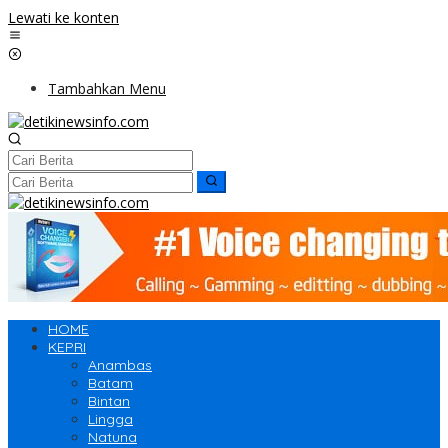
Lewati ke konten
Tambahkan Menu
HOME
KEPRI
Anambas
Batam
Bintan
Lingga
Natuna