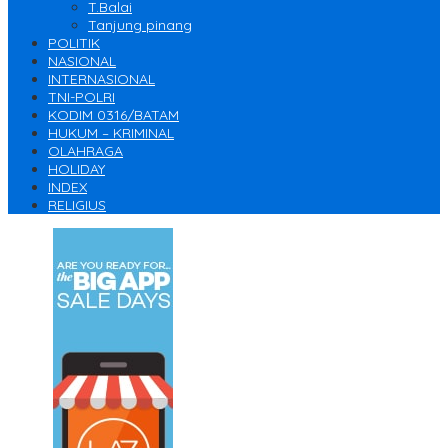
T.Balai
Tanjung pinang
POLITIK
NASIONAL
INTERNASIONAL
TNI-POLRI
KODIM 0316/BATAM
HUKUM – KRIMINAL
OLAHRAGA
HOLIDAY
INDEX
RELIGIUS