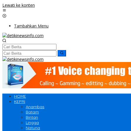
Lewati ke konten
Tambahkan Menu
HOME
KEPRI
Anambas
Batam
Bintan
Lingga
Natuna