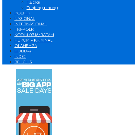
T.Balai
Tanjung pinang
POLITIK
NASIONAL
INTERNASIONAL
TNI-POLRI
KODIM 0316/BATAM
HUKUM – KRIMINAL
OLAHRAGA
HOLIDAY
INDEX
RELIGIUS