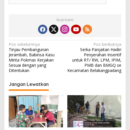
Ikuti Kami
N
Pos sebelumnya
Pos berikutnya
Tinjau Pembangunan
Serka Panjaitan Hadiri
a
Jerambah, Babinsa Kasu
Penyerahan Insentif
v
Minta Pokmas Kerjakan
untuk RT/ RW, LPM, IPIM,
Sesuai dengan yang
PMB dan BMGQ se
i
Ditentukan
Kecamatan Belakangpadang
g
Jangan Lewatkan
a
s
i
p
o
s