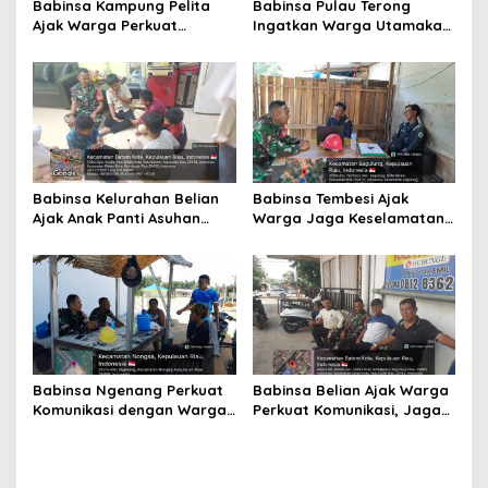
Babinsa Kampung Pelita
Babinsa Pulau Terong
Ajak Warga Perkuat
Ingatkan Warga Utamakan
Siskamling dan
Keselamatan Kerja dan
Semarakkan Kemerdekaan
Jaga Lingkungan
Babinsa Kelurahan Belian
Babinsa Tembesi Ajak
Ajak Anak Panti Asuhan
Warga Jaga Keselamatan
Cemerlang Batam
Kerja dan Waspadai
Semangat Belajar dan
Potensi Kebakaran
Jauhi Pergaulan Negatif
Babinsa Ngenang Perkuat
Babinsa Belian Ajak Warga
Komunikasi dengan Warga,
Perkuat Komunikasi, Jaga
Dorong Penyelesaian
Keamanan dan
Masalah Secara
Semarakkan HUT ke-81 RI
Kekeluargaan