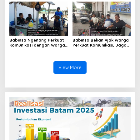
Jauhi Pergaulan Negatif
Babinsa Ngenang Perkuat
Babinsa Belian Ajak Warga
Komunikasi dengan Warga,
Perkuat Komunikasi, Jaga
Dorong Penyelesaian
Keamanan dan
Masalah Secara
Semarakkan HUT ke-81 RI
Kekeluargaan
View More