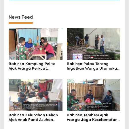
News Feed
Babinsa Kampung Pelita
Babinsa Pulau Terong
Ajak Warga Perkuat
Ingatkan Warga Utamakan
Siskamling dan
Keselamatan Kerja dan
Semarakkan Kemerdekaan
Jaga Lingkungan
Babinsa Kelurahan Belian
Babinsa Tembesi Ajak
Ajak Anak Panti Asuhan
Warga Jaga Keselamatan
Cemerlang Batam
Kerja dan Waspadai
Semangat Belajar dan
Potensi Kebakaran