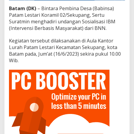
I
Batam (DK)
– Bintara Pembina Desa (Babinsa)
n
t
Patam Lestari Koramil 02/Sekupang, Sertu
e
Suratmin menghadiri undangan Sosialisasi IBM
r
(Intervensi Berbasis Masyarakat) dari BNN.
v
e
Kegiatan tersebut dilaksanakan di Aula Kantor
n
s
Lurah Patam Lestari Kecamatan Sekupang, kota
i
Batam pada, Jum’at (16/6/2023) sekira pukul 10.00
B
Wib.
e
r
b
a
s
i
s
M
a
s
y
a
r
a