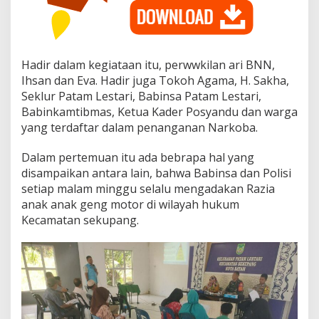
k
a
t
d
a
Hadir dalam kegiataan itu, perwwkilan ari BNN,
r
Ihsan dan Eva. Hadir juga Tokoh Agama, H. Sakha,
i
Seklur Patam Lestari, Babinsa Patam Lestari,
B
N
Babinkamtibmas, Ketua Kader Posyandu dan warga
N
yang terdaftar dalam penanganan Narkoba.
.
Dalam pertemuan itu ada bebrapa hal yang
disampaikan antara lain, bahwa Babinsa dan Polisi
setiap malam minggu selalu mengadakan Razia
anak anak geng motor di wilayah hukum
Kecamatan sekupang.