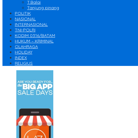
T.Balai
Tanjung pinang
POLITIK
NASIONAL
INTERNASIONAL
TNI-POLRI
KODIM 0316/BATAM
HUKUM – KRIMINAL
OLAHRAGA
HOLIDAY
INDEX
RELIGIUS