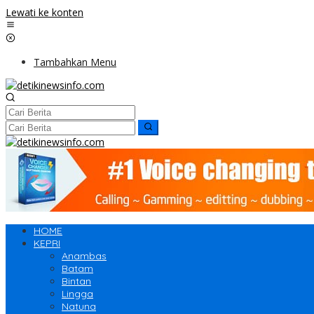
Lewati ke konten
Tambahkan Menu
HOME
KEPRI
Anambas
Batam
Bintan
Lingga
Natuna