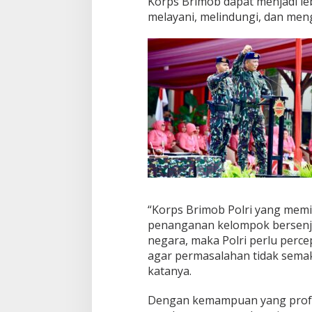
Korps Brimob dapat menjadi leb
melayani, melindungi, dan men
“Korps Brimob Polri yang memil
penanganan kelompok bersenjata
negara, maka Polri perlu perce
agar permasalahan tidak semaki
katanya.
Dengan kemampuan yang profes