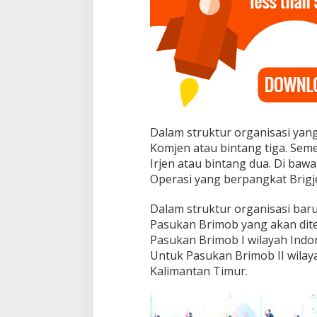
i
s
a
s
i
B
a
r
u
Dalam struktur organisasi ya
Komjen atau bintang tiga. Se
Irjen atau bintang dua. Di ba
Operasi yang berpangkat Brigje
Dalam struktur organisasi baru
Pasukan Brimob yang akan dite
Pasukan Brimob I wilayah Indon
Untuk Pasukan Brimob II wilay
Kalimantan Timur.