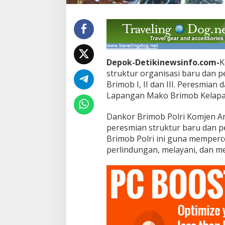
o
l
r
i
R
e
s
Depok-Detikinewsinfo.com-
K
m
struktur organisasi baru dan 
i
Brimob I, II dan III. Peresmian 
k
a
Lapangan Mako Brimob Kelapa 
n
S
Dankor Brimob Polri Komjen 
t
peresmian struktur baru dan p
r
Brimob Polri ini guna memper
u
k
perlindungan, melayani, dan 
t
u
r
O
r
g
a
n