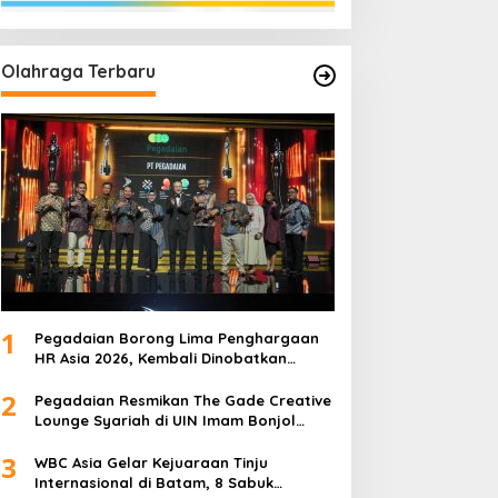
Olahraga Terbaru
1
Pegadaian Borong Lima Penghargaan
HR Asia 2026, Kembali Dinobatkan
sebagai Tempat Kerja Terbaik di Asia
2
Pegadaian Resmikan The Gade Creative
Lounge Syariah di UIN Imam Bonjol
Padang, Dorong Lahirnya Generasi
3
Inovatif Ekonomi Syariah
WBC Asia Gelar Kejuaraan Tinju
Internasional di Batam, 8 Sabuk