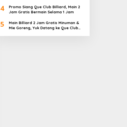
Diperebutkan
4
Promo Siang Que Club Billiard, Main 2
Jam Gratis Bermain Selama 1 Jam
5
Main Billiard 2 Jam Gratis Minuman &
Mie Goreng, Yuk Datang ke Que Club
Billiard BBC Sagulung…