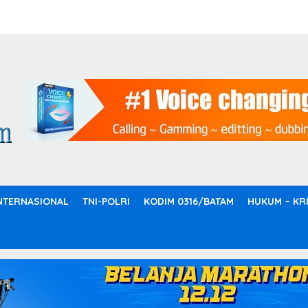
NTERNASIONAL
TNI-POLRI
KODIM 0316/BATAM
HUKUM – KR